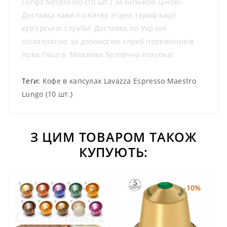
Lungo Nespresso (10 шт.) За низькою ціною.
Доставка кави по Києву згідно тарифікації
кур'єрської служби! Доставка по Україні
післяплатою за допомогою служб перевізників
Нова Пошта. Можлива безпечна покупка!
Теги:
Кофе в капсулах Lavazza Espresso Maestro
Lungo (10 шт.)
З ЦИМ ТОВАРОМ ТАКОЖ
КУПУЮТЬ:
-9%
-10%