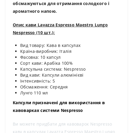
обсмажуються для отримання солодкого і
ароматного напою.
Опис кави Lavazza Espresso Maestro Lungo
Nespresso (10 шт.):
Вид товару: Кава в капсулах
Країна-виробник: Італія
Фасовка: 10 капсул
Сорт кави: Арабіка 100%
Капсульна система: Nespresso
Вид кави: Капсули алюмінієві
Інтенсивність: 5
Обсмаження: Середня
Лунго 110 мл
Капсули призначені для використання в
кавоварках системи Nespresso
Ви можете придбати для кавоварок Nespresso
каву в капсулах Lavazza Espresso Maestro Lungo