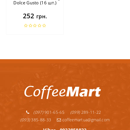
Dolce Gusto (16 шт.)
252
грн.
(097)
901-65-65
(099)
289-11-22
(093)
385-88-33
coffeemartua@gmail.com