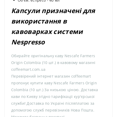
Об'єм: еспресо - 40 мл
Капсули призначені для
використання в
кавоварках системи
Nespresso
Обирайте оригінальну каву Nescafe Farmers
Origin Colombia (10 шт.) в кавовому магазині
coffeemart.com.ua
Перевірений інтернет магазин coffeemart
пропонує купити каву Nescafe Farmers Origin
Colombia (10 шт.) За низькою ціною. Доставка
кави по Києву згідно тарифікації кур'єрської
служби! Доставка по Україні післяплатою за
допомогою служб перевізників Нова Пошта.
Можлива безпечна покупка!