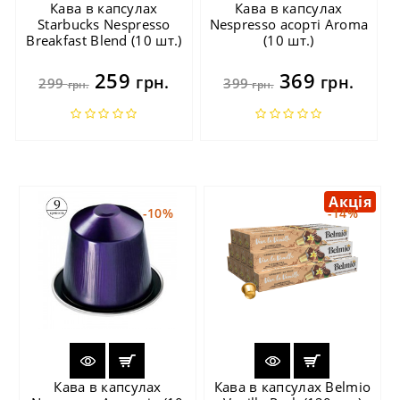
Кава в капсулах
Кава в капсулах
Starbucks Nespresso
Nespresso асорті Aroma
Breakfast Blend (10 шт.)
(10 шт.)
259
369
грн.
грн.
299
399
грн.
грн.
Акція
-10%
-14%
Кава в капсулах
Кава в капсулах Belmio