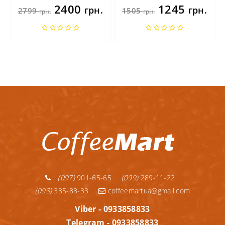
2400
1245
грн.
грн.
2799
1505
грн.
грн.
(097)
901-65-65
(099)
289-11-22
(093)
385-88-33
coffeemartua@gmail.com
Viber - 0933858833
Telegram - 0933858833