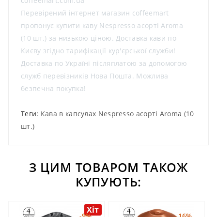
coffeemart.com.ua
Перевірений інтернет магазин coffeemart
пропонує купити каву Nespresso асорті Aroma
(10 шт.) за низькою ціною. Доставка кави по
Києву згідно тарифікації кур'єрської служби!
Доставка по Україні післяплатою за допомогою
служб перевізників Нова Пошта. Можлива
безпечна покупка!
Теги:
Кава в капсулах Nespresso асорті Aroma (10
шт.)
З ЦИМ ТОВАРОМ ТАКОЖ
КУПУЮТЬ:
Хіт
-9%
-16%