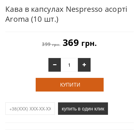
Кава в капсулах Nespresso асорті
Aroma (10 шт.)
369
грн.
399
грн.
КУПИТИ
купить в один клик