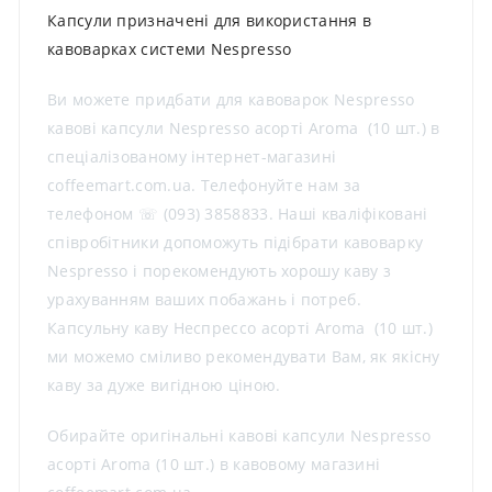
Капсули призначені для використання в
кавоварках системи Nespresso
Ви можете придбати для кавоварок Nespresso
кавові капсули Nespresso асорті Aroma (10 шт.) в
спеціалізованому інтернет-магазині
coffeemart.com.ua. Телефонуйте нам за
телефоном ☏ (093) 3858833. Наші кваліфіковані
співробітники допоможуть підібрати кавоварку
Nespresso і порекомендують хорошу каву з
урахуванням ваших побажань і потреб.
Капсульну каву Неспрессо асорті Aroma (10 шт.)
ми можемо сміливо рекомендувати Вам, як якісну
каву за дуже вигідною ціною.
Обирайте оригінальні кавові капсули Nespresso
асорті Aroma (10 шт.) в кавовому магазині