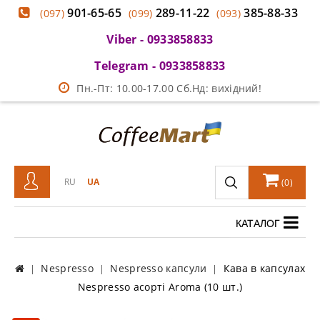
901-65-65
289-11-22
385-88-33
(097)
(099)
(093)
Viber - 0933858833
Telegram - 0933858833
Пн.-Пт: 10.00-17.00 Сб.Нд: вихідний!
RU
UA
(
0
)
КАТАЛОГ
Nespresso
Nespresso капсули
Кава в капсулах
Nespresso асорті Aroma (10 шт.)