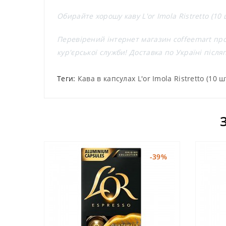
Обирайте хорошу каву L'or Imola Ristretto (10
Перевірений інтернет магазин coffeemart пропо
кур'єрської служби! Доставка по Україні піс
Теги:
Кава в капсулах L'or Imola Ristretto (10 ш
-39%