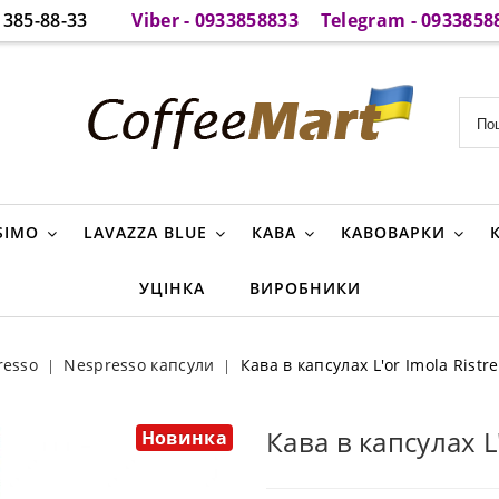
385-88-33
Viber - 0933858833
Telegram - 0933858
SIMO
LAVAZZA BLUE
КАВА
КАВОВАРКИ
УЦІНКА
ВИРОБНИКИ
resso
Nespresso капсули
Кава в капсулах L'or Imola Ristre
Кава в капсулах L'
Новинка