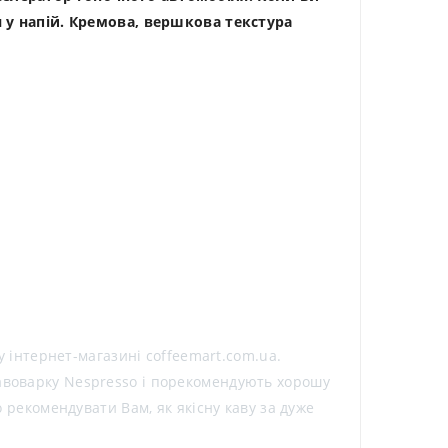
 у напій. Кремова, вершкова текстура
му інтернет-магазині coffeemart.com.ua.
кавоварку Nespresso і порекомендують хорошу
о рекомендувати Вам, як якісну каву за дуже