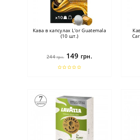
Кава в капсулах L'or Guatemala
Кав
(10 шт.)
Car
149
грн.
244
грн.