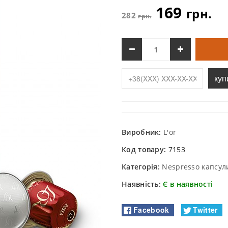
169
грн.
282
грн.
куп
Виробник:
L'or
Код товару:
7153
Категорія:
Nespresso капсул
Наявність:
Є в наявності
Facebook
Twitter