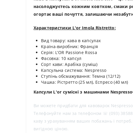
насолоджуєтесь кожним ковтком, смаки роз
огортає ваші почуття, залишаючи незабутн
Характеристики L'or Imola Ristretto:
Вид товару: кава в капсулах
Країна-виробник: Франція
Серія: L’OR Passione Rossa
Фасовка: 10 капсул
Сорт кави: Арабіка (суміш)
Капсульна система: Nespresso
Ступінь обсмажування: Темна (12/12)
Чашка: Рістретто (25 мл), Еспресо (40 мл)
Капсули L'or сумісні з машинами Nespress
Ви можете придбати для кавоварок Nespresso ка
Телефонуйте нам за телефоном ☏ (093) 385883
каву з урахуванням ваших побажань і потреб. К
вигідною ціною.