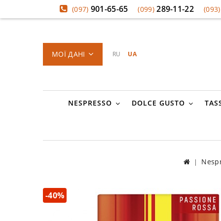
901-65-65
289-11-22
(097)
(099)
(093)
МОЇ ДАНІ
RU
UA
NESPRESSO
DOLCE GUSTO
TAS
Nesp
-40%