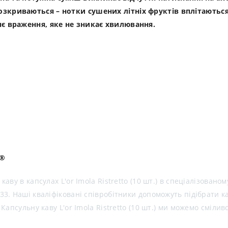
криваються – нотки сушених літніх фруктів вплітаються
є враження, яке не зникає хвилювання.
o®
ву в капсулах L'or Imola Ristretto (10 шт.) в спеціалізовано
3. Наші кваліфіковані співробітники допоможуть підібрати 
апсульну каву L'or Imola Ristretto (10 шт.) ми можемо смілив