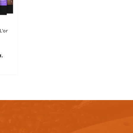
L'or
н.