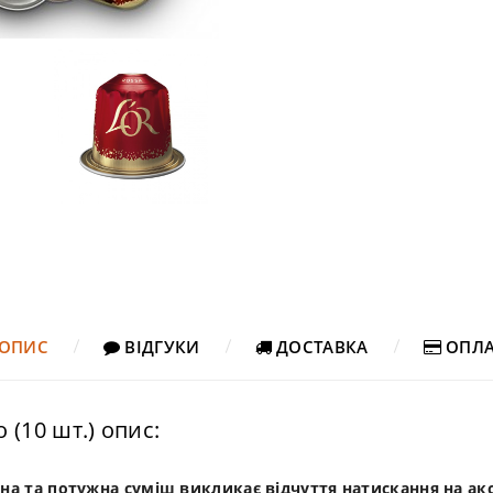
ОПИС
ВІДГУКИ
ДОСТАВКА
ОПЛА
o (10 шт.) опис:
 темна та потужна суміш викликає відчуття натискання на а