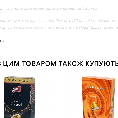
 шт.) в спеціалізованому магазині coffeemart.com.ua
нує купити каву L'or Imola Ristretto (10 шт.) За низькою цін
ляплатою за допомогою служб перевізників Нова Пошта. Можли
т.)
З ЦИМ ТОВАРОМ ТАКОЖ КУПУЮТЬ