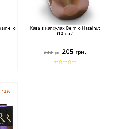
ramello
Кава в капсулах Belmio Hazelnut
(10 шт.)
205
грн.
230
грн.
-12%