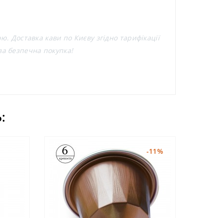
ою. Доставка кави по Києву згідно тарифікації
ва безпечна покупка!
:
-11%