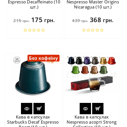
Espresso Decaffeinato (10
Nespresso Master Origins
шт.)
Nicaragua (10 шт.)
175
368
грн.
грн.
215
439
грн.
грн.
Без кофеїну
-7%
-14%
Кава в капсулах
Кава в капсулах
Starbucks Decaf Espresso
Nespresso асорті Strong
Roast (10 шт.)
Collection (10 шт.)