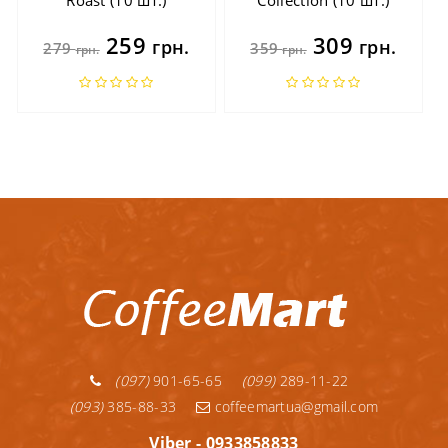
259
309
грн.
грн.
279
359
грн.
грн.
(097)
901-65-65
(099)
289-11-22
(093)
385-88-33
coffeemartua@gmail.com
Viber - 0933858833