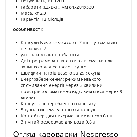
Потужність, Вт 1200
Габарити (ШхВхГ), мм 84х204х330
Маса, кг 2,3
Гарантія 12 місяців
особливості
:
Капсули Nespresso асорті 7 шт – у комплект
не входять!
ультракомпактні габарити
Дві програмовані кнопки з автоматичною
зупинкою для еспресо і лунго
Швидкий нагрів всього за 25 секунд
Енергозбереження: режим низького
споживання енергії через 3 хвилини,
пристрій автоматично відключається через 9
хвилин
Корпус з переробленого пластику
Зручна система установки капсул
Контейнер для використаних капсул 6 шт.
Знімний резервуар для води 0,6 л
Огляд кавоварки Nespresso