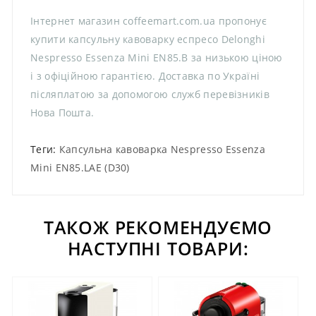
Інтернет магазин coffeemart.com.ua пропонує
купити капсульну кавоварку еспресо Delonghi
Nespresso Essenza Mini EN85.B за низькою ціною
і з офіційною гарантією. Доставка по Україні
післяплатою за допомогою служб перевізників
Нова Пошта.
Теги:
Капсульна кавоварка Nespresso Essenza
Mini EN85.LAE (D30)
ТАКОЖ РЕКОМЕНДУЄМО
НАСТУПНІ ТОВАРИ: