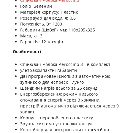
Спінювач молока Aeroccino
колір: Зелений
Матеріал корпусу: Пластик
Резервуар для води, л: 0,6
Потужність, Вт 1200
Габарити (ШхВхГ), мм: 110x205х325
Маса, кг: 3
Гарантія: 12 місяців
Особливості
Спінювач молока Aeroccino 3 - в комплекті
ультракомпактні габарити
Дві програмовані кнопки з автоматичною
зупинкою для еспресо і лунго
Швидкий нагрів всього за 25 секунд
Енергозбереження: режим низького
споживання енергії через 3 хвилини,
пристрій автоматично відключається через 9
хвилин
Корпус з переробленого пластику
Зручна система установки капсул
Контейнер для використаних капсул 6 шт.