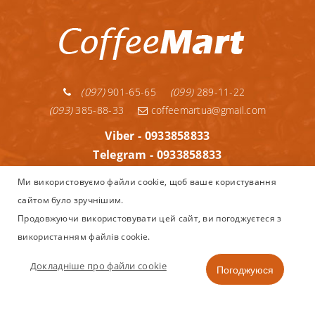
(097)
901-65-65
(099)
289-11-22
(093)
385-88-33
coffeemartua@gmail.com
Viber - 0933858833
Telegram - 0933858833
Telegram - 0992891122
Ми використовуємо файли cookie, щоб ваше користування
WhatsApp - 0933858833
сайтом було зручнішим.
Інформація
Продовжуючи використовувати цей сайт, ви погоджуєтеся з
використанням файлів cookie.
Copyright © 2013–2025
Coffeemart.com.ua - інтернет магазин
Nespresso, капсульної та зернової кави, кавоварок і аксесуарів
Докладніше про файли cookie
Погоджуюся
в Україні.