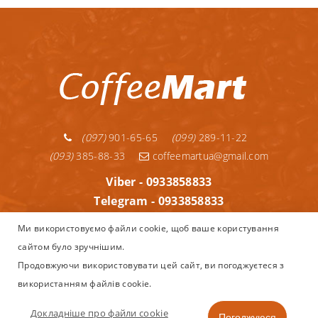
(097)
901-65-65
(099)
289-11-22
(093)
385-88-33
coffeemartua@gmail.com
Viber - 0933858833
Telegram - 0933858833
Telegram - 0992891122
Ми використовуємо файли cookie, щоб ваше користування
WhatsApp - 0933858833
сайтом було зручнішим.
Інформація
Продовжуючи використовувати цей сайт, ви погоджуєтеся з
використанням файлів cookie.
Copyright © 2013–2025
Coffeemart.com.ua - інтернет магазин
Nespresso, капсульної та зернової кави, кавоварок і аксесуарів
Докладніше про файли cookie
Погоджуюся