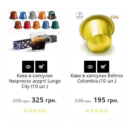
-12%
-15%
Кава в капсулах
Кава в капсулах Belmio
Nespresso асорті Lungo
Colombia (10 шт.)
City (10 шт.)
325
195
грн.
грн.
370
230
грн.
грн.