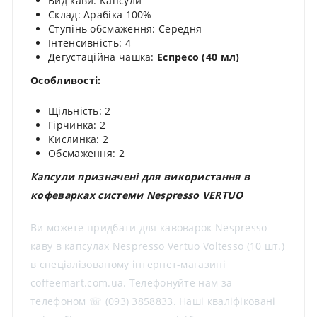
Вид кави: Капсули
Склад: Арабіка 100%
Ступінь обсмаження: Середня
Інтенсивність: 4
Дегустаційна чашка:
Еспресо (40 мл)
Особливості:
Щільність: 2
Гірчинка: 2
Кислинка: 2
Обсмаження: 2
Капсули призначені для використання в
кофеварках системи Nespresso VERTUO
Ви можете придбати для кавоварок Nespresso
каву в капсулах Nespresso Vertuo Voltesso (10 шт.)
в спеціалізованому інтернет-магазині
coffeemart.com.ua. Телефонуйте нам за
телефоном ☏ (093) 3858833. Наші кваліфіковані