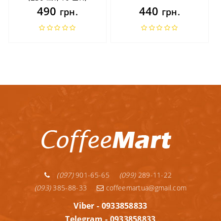
490
440
грн.
грн.
(097)
901-65-65
(099)
289-11-22
(093)
385-88-33
coffeemartua@gmail.com
Viber - 0933858833
Telegram - 0933858833