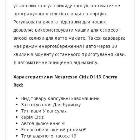
установки капсул і викиду капсул, автоматичне
програмування кількість води на порцію.
Регульована висота підставки для чашок
дозволяє використовувати чашки для еспресо і
високі келихи для латте макіато. Також кавоварка
має режим енергозбереження і авто через 30
хвилин з моменту останнього приготування кави.
Є автоматичне очищення від накипу.
Характеристики Nespresso Citiz D113 Cherry
Red:
Вид товару Капсульні кавомашини
Застосування Для будинку
Тип кави У капсулах
серія Citiz
Автовідключення Є
Енергозберігаючий режим Є
Тиск водяного насоса 19