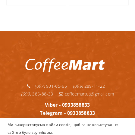
(097)
901-65-65
(099)
289-11-22
(093)
385-88-33
coffeemartua@gmail.com
Viber - 0933858833
Telegram - 0933858833
Telegram - 0992891122
Ми використовуємо файли cookie, щоб ваше користування
WhatsApp - 0933858833
сайтом було зручнішим.