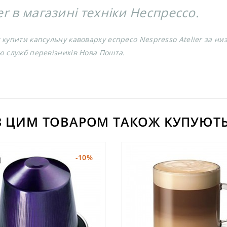
r в магазині техніки Неспрессо.
купити капсульну кавоварку еспресо Nespresso Atelier за ни
ю служб перевізників Нова Пошта.
З ЦИМ ТОВАРОМ ТАКОЖ КУПУЮТЬ
-10%