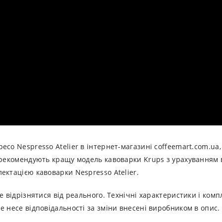
есо Nespresso Atelier в інтернет-магазині coffeemart.com.ua
порекомендують кращу модель кавоварки Krups з урахуванням 
ектацією кавоварки Nespresso Atelier.
е відрізнятися від реального. Технічні характеристики і ком
е несе відповідальності за зміни внесені виробником в опис.