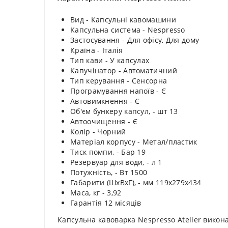
Вид - Капсульні кавомашини
Капсульна система - Nespresso
Застосування - Для офісу, Для дому
Країна - Італія
Тип кави - У капсулах
Капучінатор - Автоматичний
Тип керування - Сенсорна
Програмування напоїв - Є
Автовимкнення - Є
Об'єм бункеру капсул, - шт 13
Автоочищення - Є
Колір - Чорний
Матеріал корпусу - Метал/пластик
Тиск помпи, - Бар 19
Резервуар для води, - л 1
Потужність, - Вт 1500
Габарити (ШхВхГ), - мм 119х279х434
Маса, кг - 3,92
Гарантія 12 місяців
Капсульна кавоварка Nespresso Atelier викона