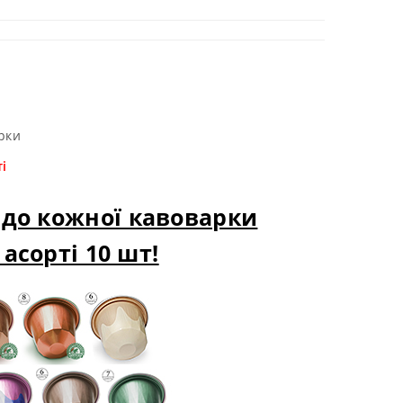
рки
і
до кожної кавоварки
асорті 10 шт!