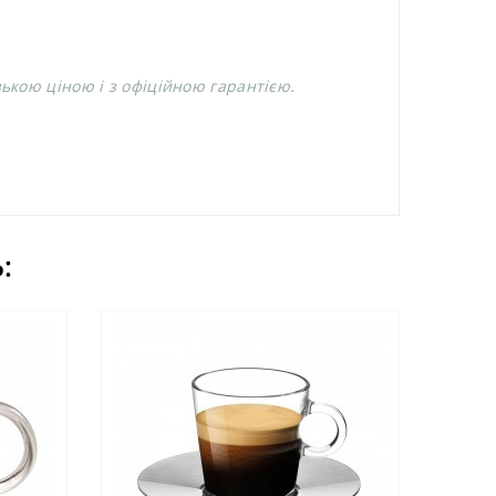
зькою ціною і з офіційною гарантією.
: