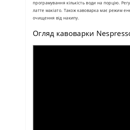
програмування кількість води на порцію. Рег
латте макіато. Також кавоварка має режим ен
очищення від накипу.
Огляд кавоварки Nespresso 