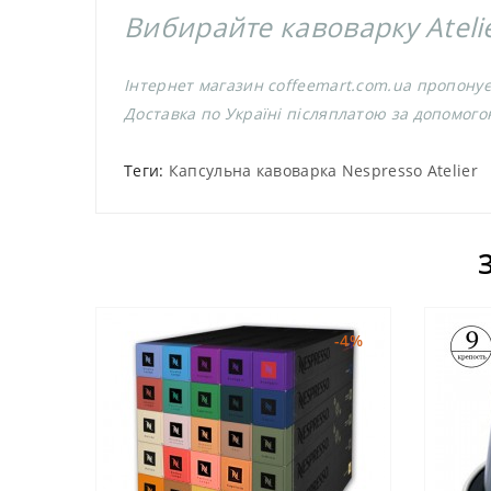
Вибирайте кавоварку Atelie
Інтернет магазин coffeemart.com.ua пропонує 
Доставка по Україні післяплатою за допомого
Теги:
Капсульна кавоварка Nespresso Atelier
-4%