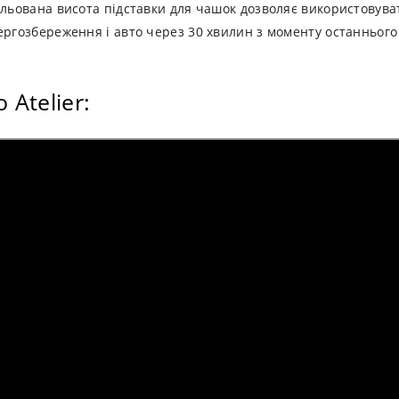
ульована висота підставки для чашок дозволяє використовуват
ергозбереження і авто через 30 хвилин з моменту останньог
Atelier: