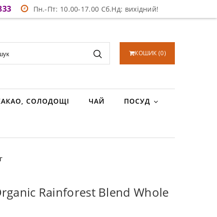
833
Пн.-Пт: 10.00-17.00 Сб.Нд: вихідний!
КОШИК
(
0
)
КАКАО, СОЛОДОЩІ
ЧАЙ
ПОСУД
г
rganic Rainforest Blend Whole