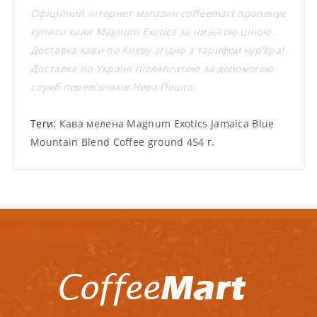
Офіційний інтернет магазин coffeemart пропонує
купити кави Magnum Exotics за низькою ціною.
Доставка кави по Києву згідно з тарифом кур'єра!
Доставка по Україні післяплатою за допомогою
служб перевізників Нова Пошта.
Теги:
Кава мелена Magnum Exotics Jamaica Blue
Mountain Blend Coffee ground 454 г.