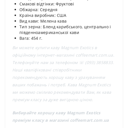
Смакові відтінки: Фруктові
Обжарка: Середня
Країна виробник: США
Вид кави: Мелена кава
Тип зерна: Бленд карибського, центрально і
південноамериканської кави
Вага: 454 г.
Ви можете купити каву Magnum Exotics в
офіційному інтернет-магазині coffeemart.com.ua.
Телефонуйте нам за телефоном ☏ (093) 3858833.
Наші кваліфіковані співробітники
порекомендують хорошу каву з урахуванням
ваших побажань і потреб. Кава Magnum Exotics
ми можемо сміливо рекомендувати Вам, як кава
преміум класу за дуже вигідною ціною.
Вибирайте хорошу каву Magnum Exotics
преміум класу в магазині coffeemart.com.ua