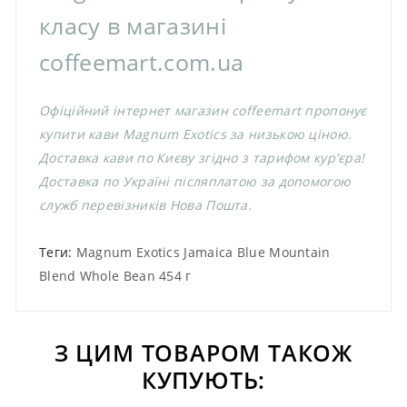
класу в магазині
coffeemart.com.ua
Офіційний інтернет магазин coffeemart пропонує
купити кави Magnum Exotics за низькою ціною.
Доставка кави по Києву згідно з тарифом кур'єра!
Доставка по Україні післяплатою за допомогою
служб перевізників Нова Пошта.
Теги:
Magnum Exotics Jamaica Blue Mountain
Blend Whole Bean 454 г
З ЦИМ ТОВАРОМ ТАКОЖ
КУПУЮТЬ: