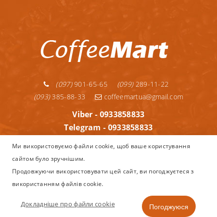
(097)
901-65-65
(099)
289-11-22
(093)
385-88-33
coffeemartua@gmail.com
Viber - 0933858833
Telegram - 0933858833
Telegram - 0992891122
Ми використовуємо файли cookie, щоб ваше користування
WhatsApp - 0933858833
сайтом було зручнішим.
Інформація
Продовжуючи використовувати цей сайт, ви погоджуєтеся з
використанням файлів cookie.
Copyright © 2013–2025
Coffeemart.com.ua - інтернет магазин
Nespresso, капсульної та зернової кави, кавоварок і аксесуарів
Докладніше про файли cookie
Погоджуюся
в Україні.