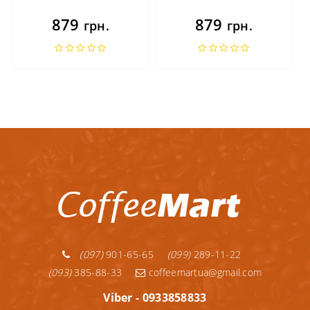
879
879
грн.
грн.
(097)
901-65-65
(099)
289-11-22
(093)
385-88-33
coffeemartua@gmail.com
Viber - 0933858833