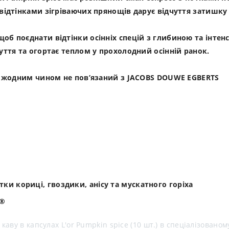
 відтінками зігріваючих прянощів дарує відчуття затишк
об поєднати відтінки осінніх спецій з глибиною та інте
уття та огортає теплом у прохолодний осінній ранок.
ий жодним чином не пов’язаний з JACOBS DOUWE EGBERTS
ки кориці, гвоздики, анісу та мускатного горіха
o®
аву в капсулах L'or Pumpkin spice (10 шт.) в спеціалізованом