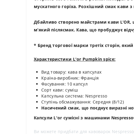
мускатного горіха. Розкішний смак кави з
Дбайливо створено майстрами кави L’OR, щ
м’який післясмак. Кава, що пробуджує відч
* Бренд торгової марки третіх сторін, як
Характеристики L'or Pumpkin spice:
Вид товару: кава в капсулах
Країна-виробник: Франція
Фасування: 10 капсул
Сорт кави: суміш
Капсульна система: Nespresso
Ступінь обсмажування: Середня (8/12)
Насичений смак, що поєднує виразні нот
Капсули L'or сумісні з машинами Nespress
Ви можете придбати для кавоварок Nespresso к