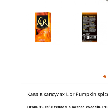
Кава в капсулах L'or Pumpkin spice
Огорніть себе теплом в розпал холодів. L’