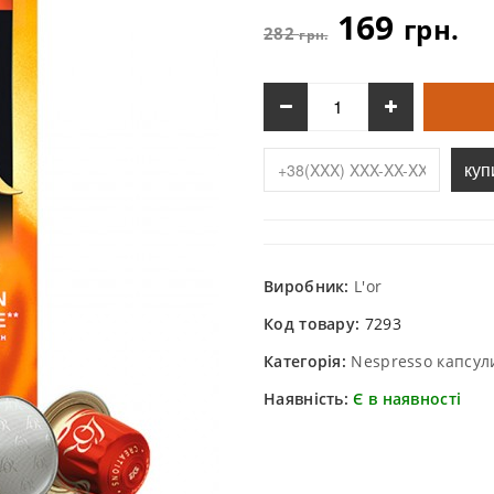
169
грн.
282
грн.
куп
Виробник:
L'or
Код товару:
7293
Категорія:
Nespresso капсул
Наявність:
Є в наявності