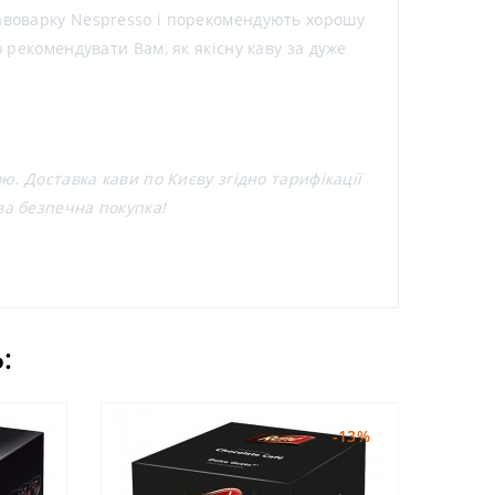
кавоварку Nespresso і порекомендують хорошу
 рекомендувати Вам, як якісну каву за дуже
ю. Доставка кави по Києву згідно тарифікації
ва безпечна покупка!
:
-13%