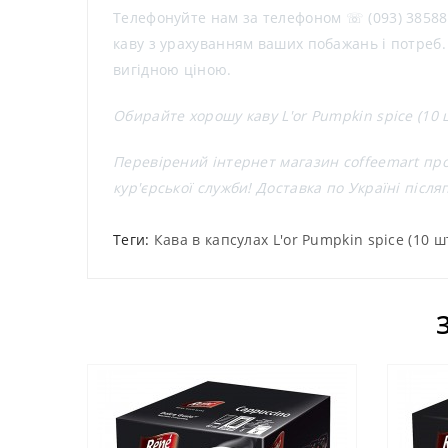
Телефонуйте нам за телефоном ☏ (093) 385883
каву з урахуванням ваших побажань і потреб. 
вигідною ціною.
Обирайте хорошу каву L'or Pumpkin spice (10 
Перевірений інтернет магазин coffeemart проп
кур'єрської служби! Доставка по Україні піс
Теги:
Кава в капсулах L'or Pumpkin spice (10 шт