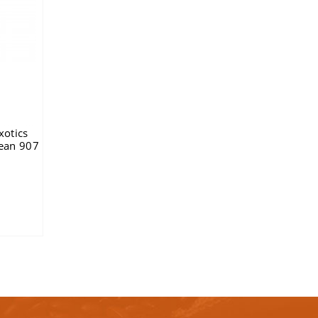
otics
ean 907