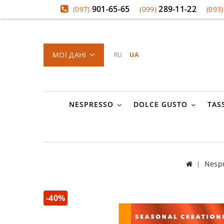
901-65-65
289-11-22
(097)
(099)
(093)
МОЇ ДАНІ
RU
UA
NESPRESSO
DOLCE GUSTO
TAS
Nesp
-40%