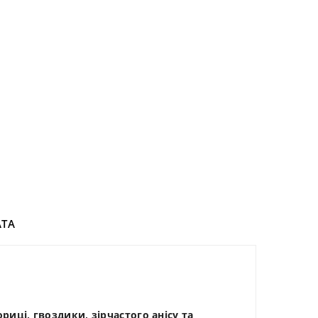
ТА
риці, гвоздики, зірчастого анісу та