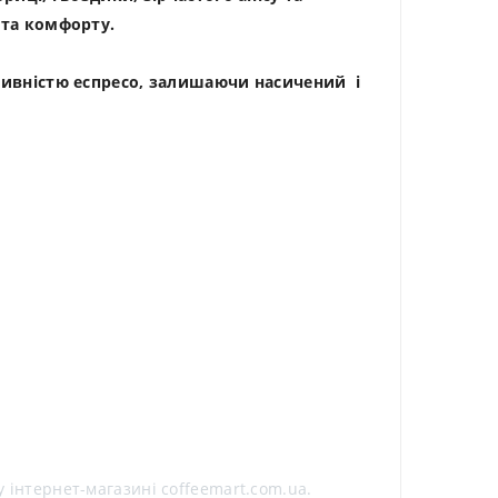
у та комфорту.
нсивністю еспресо, залишаючи насичений і
у інтернет-магазині coffeemart.com.ua.