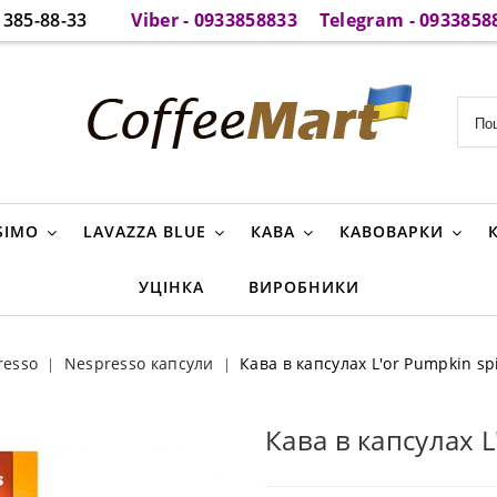
385-88-33
Viber - 0933858833
Telegram - 0933858
SIMO
LAVAZZA BLUE
КАВА
КАВОВАРКИ
УЦІНКА
ВИРОБНИКИ
resso
Nespresso капсули
Кава в капсулах L'or Pumpkin spi
Кава в капсулах L