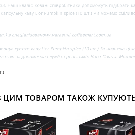
3. Наші кваліфіковані співробітники допоможуть підібрати 
Капсульну каву L'or Pumpkin spice (10 шт.) ми можемо сміливо
шт.) в спеціалізованому магазині coffeemart.com.ua
онує купити каву L'or Pumpkin spice (10 шт.) За низькою ціно
ляплатою за допомогою служб перевізників Нова Пошта. Можли
.)
З ЦИМ ТОВАРОМ ТАКОЖ КУПУЮТЬ