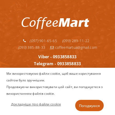
(097)
901-65-65
(099)
289-11-22
(093)
385-88-33
coffeemartua@gmail.com
Viber - 0933858833
Telegram - 0933858833
Telegram - 0992891122
Ми використовуємо файли cookie, щоб ваше користування
WhatsApp - 0933858833
сайтом було зручнішим.
Інформація
Продовжуючи використовувати цей сайт, ви погоджуєтеся з
використанням файлів cookie.
Copyright © 2013–2025
Coffeemart.com.ua - інтернет магазин
Nespresso, капсульної та зернової кави, кавоварок і аксесуарів
Докладніше про файли cookie
Погоджуюся
в Україні.