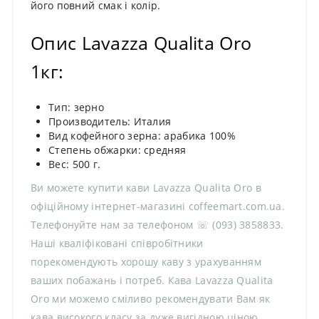
його повний смак і колір.
Опис Lavazza Qualita Oro
1кг:
Тип: зерно
Производитель: Италия
Вид кофейного зерна: арабика 100%
Степень обжарки: средняя
Вес: 500 г.
Ви можете купити кави Lavazza Qualita Oro в
офіційному інтернет-магазині coffeemart.com.ua.
Телефонуйте нам за телефоном ☏ (093) 3858833.
Наші кваліфіковані співробітники
порекомендують хорошу каву з урахуванням
ваших побажань і потреб. Кава Lavazza Qualita
Oro ми можемо сміливо рекомендувати Вам як
кава високого класу за дуже вигідною ціною.