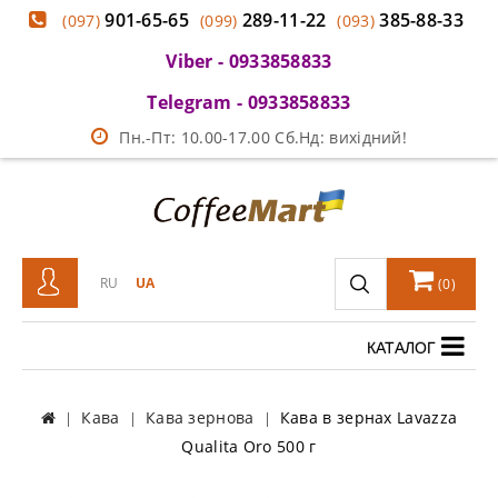
901-65-65
289-11-22
385-88-33
(097)
(099)
(093)
Viber - 0933858833
Telegram - 0933858833
Пн.-Пт: 10.00-17.00 Сб.Нд: вихідний!
RU
UA
(
0
)
КАТАЛОГ
Кава
Кава зернова
Кава в зернах Lavazza
Qualita Oro 500 г