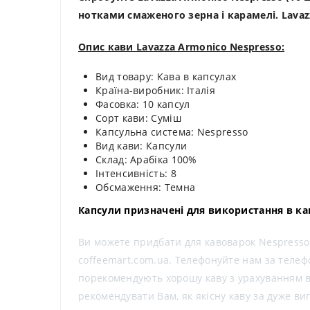
нотками смаженого зерна і карамелі. Lavazz
Опис кави Lavazza Armonico Nespresso:
Вид товару: Кава в капсулах
Країна-виробник: Італія
Фасовка: 10 капсул
Сорт кави: Суміш
Капсульна система: Nespresso
Вид кави: Капсули
Склад: Арабіка 100%
Інтенсивність: 8
Обсмаження: Темна
Капсули призначені для використання в ка
Ви можете придбати для кавоварок Nespresso к
coffeemart.com.ua. Телефонуйте нам за телеф
порекомендують хорошу каву з урахуванням ва
рекомендувати Вам, як якісну каву за дуже ви