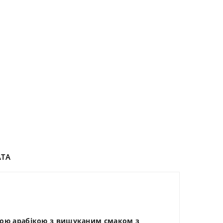
ТА
ькою арабікою з вишуканим смаком з