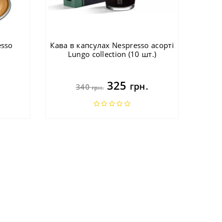
esso
Кава в капсулах Nespresso асорті
Lungo collection (10 шт.)
325
грн.
340
грн.