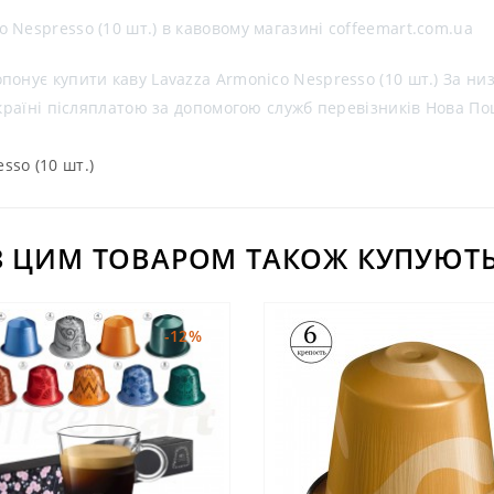
 Nespresso (10 шт.) в кавовому магазині coffeemart.com.ua
онує купити каву Lavazza Armonico Nespresso (10 шт.) За ни
 Україні післяплатою за допомогою служб перевізників Нова П
sso (10 шт.)
З ЦИМ ТОВАРОМ ТАКОЖ КУПУЮТЬ
-12%