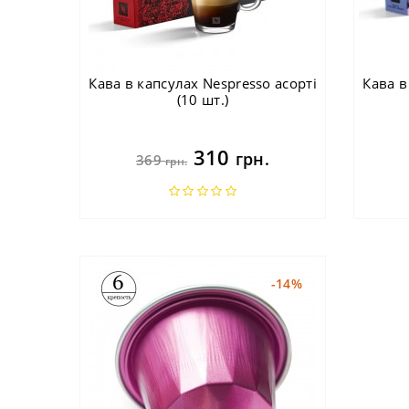
Кава в капсулах Nespresso асорті
Кава в
(10 шт.)
310
грн.
369
грн.
-14%