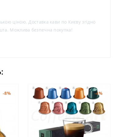
зькою ціною. Доставка кави по Києву згідно
ошта. Можлива безпечна покупка!
:
-8%
-4%