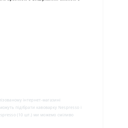
лізованому інтернет-магазині
можуть підібрати кавоварку Nespresso і
spresso (10 шт.) ми можемо сміливо