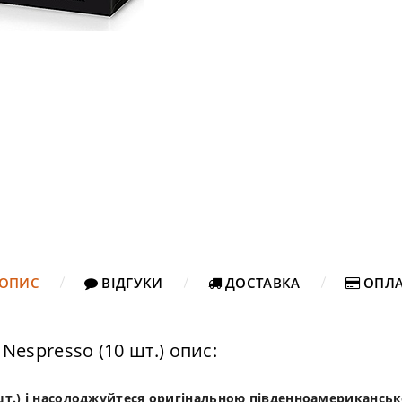
ОПИС
ВІДГУКИ
ДОСТАВКА
ОПЛА
Nespresso (10 шт.) опис:
 шт.) і насолоджуйтеся оригінальною південноамериканс