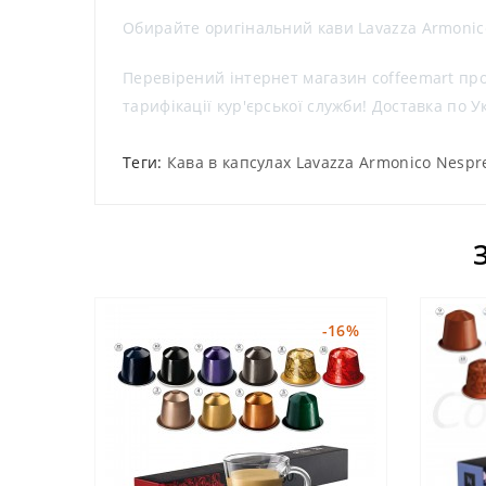
Обирайте оригінальний кави Lavazza Armonico
Перевірений інтернет магазин coffeemart проп
тарифікації кур'єрської служби! Доставка по
Теги:
Кава в капсулах Lavazza Armonico Nespre
-16%