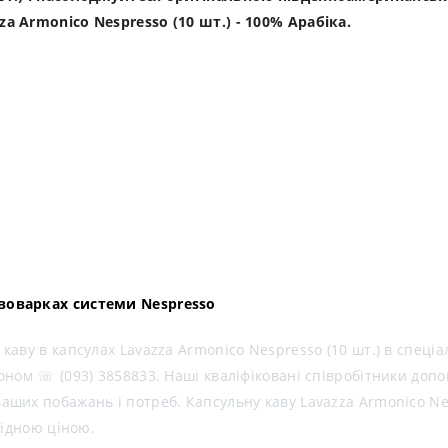
a Armonico Nespresso (10 шт.) - 100% Арабіка.
воварках системи Nespresso
аву в капсулах Lavazza Armonico Nespresso (10 шт.) в спеціа
оном ☏ (093) 3858833. Наші кваліфіковані співробітники допо
ших побажань і потреб. Капсульну каву Lavazza Armonico Ne
гідною ціною.