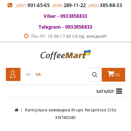
901-65-65
289-11-22
385-88-33
(097)
(099)
(093)
Viber - 0933858833
Telegram - 0933858833
Пн.-Пт: 10.00-17.00 Сб.Нд: вихідний!
RU
UA
(
0
)
КАТАЛОГ
Капсульна кавоварка Krups Nespresso Citiz
XN740540