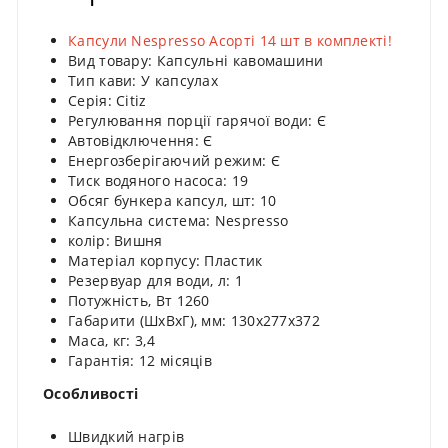
Капсули Nespresso Асорті 14 шт в комплекті!
Вид товару: Капсульні кавомашини
Тип кави: У капсулах
Серія: Citiz
Регулювання порції гарячої води: Є
Автовідключення: Є
Енергозберігаючий режим: Є
Тиск водяного насоса: 19
Обсяг бункера капсул, шт: 10
Капсульна система: Nespresso
колір: Вишня
Матеріал корпусу: Пластик
Резервуар для води, л: 1
Потужність, Вт 1260
Габарити (ШхВхГ), мм: 130х277х372
Маса, кг: 3,4
Гарантія: 12 місяців
Особливості
Швидкий нагрів