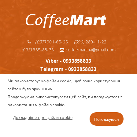
(097)
901-65-65
(099)
289-11-22
(093)
385-88-33
coffeemartua@gmail.com
Viber - 0933858833
Telegram - 0933858833
Telegram - 0992891122
Ми використовуємо файли cookie, щоб ваше користування
WhatsApp - 0933858833
сайтом було зручнішим.
Інформація
Продовжуючи використовувати цей сайт, ви погоджуєтеся з
використанням файлів cookie.
Copyright © 2013–2025
Coffeemart.com.ua - інтернет магазин
Nespresso, капсульної та зернової кави, кавоварок і аксесуарів
Докладніше про файли cookie
Погоджуюся
в Україні.