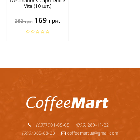
Destinations Capri Dolce
Vita (10 шт.)
169
грн.
282
грн.
(097)
901-65-65
(099)
289-11-22
(093)
385-88-33
coffeemartua@gmail.com