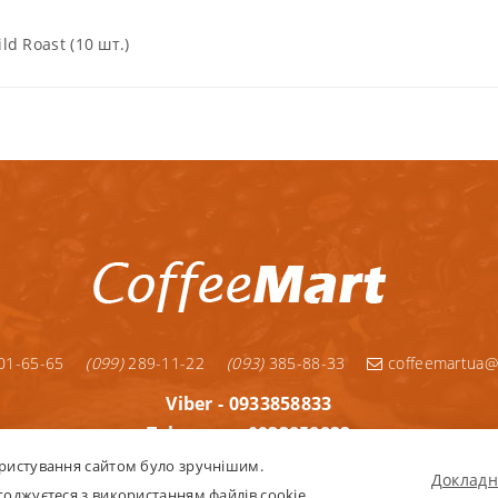
d Roast (10 шт.)
01-65-65
(099)
289-11-22
(093)
385-88-33
coffeemartua@
Viber - 0933858833
Telegram - 0933858833
Telegram - 0992891122
ристування сайтом було зручнішим.
Докладн
WhatsApp - 0933858833
оджуєтеся з використанням файлів cookie.