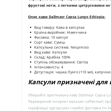
фруктові ноти, з легкими цитрусовими н
Опис кави Dallmayr Capsa Lungo Ethiopia:
Вид товару: Кава в капсулах
Країна-виробник: Німеччина
Фасовка: 10 капсул
Сорт кави: Суміш
Капсульна система: Nespresso
Вид кави: Капсули
Склад: Арабіка 100%
Ступінь обсмажування: Світла
Інтенсивність: 4
Дегустація: чашка Лунго (110 мл), капучіно
Капсули призначені для 
Обирайте оригінальну каву Dallmayr Capsa Lun
Перевірений інтернет магазин coffeemart проп
тарифікації кур'єрської служби! Доставка по