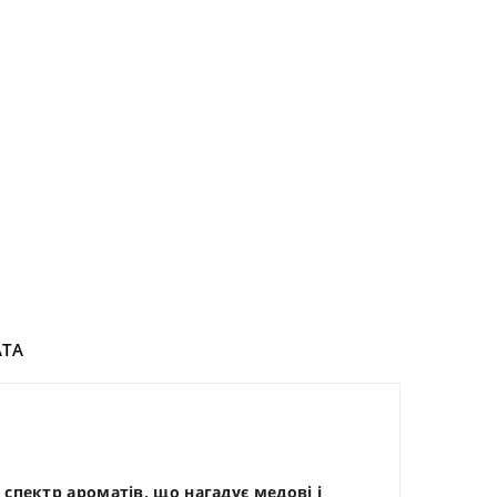
ТА
, спектр ароматів, що нагадує медові і