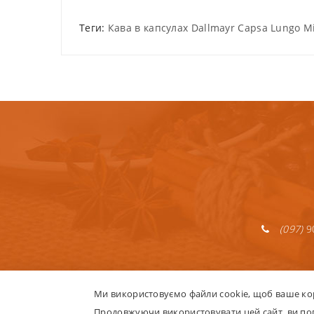
Теги:
Кава в капсулах Dallmayr Capsa Lungo Mil
(097)
9
Ми використовуємо файли cookie, щоб ваше ко
Продовжуючи використовувати цей сайт, ви пог