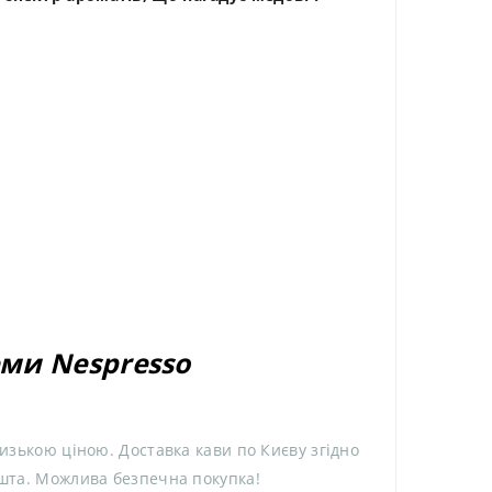
ми Nespresso
низькою ціною. Доставка кави по Києву згідно
ошта. Можлива безпечна покупка!