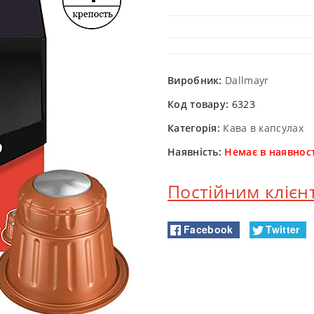
Виробник:
Dallmayr
Код товару:
6323
Категорія:
Кава в капсулах
Наявність:
Немає в наявност
Постійним клієн
Facebook
Twitter