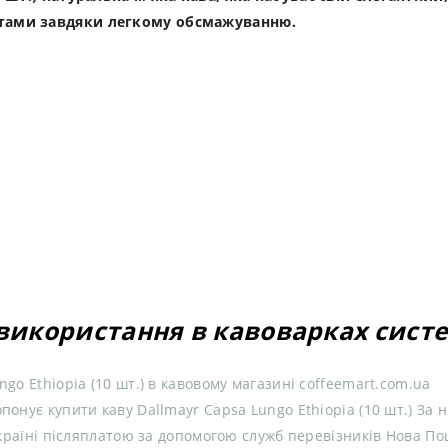
отами завдяки легкому обсмажуванню.
використання в кавоварках систе
go Ethiopia (10 шт.) в кавовому магазині coffeemart.com.ua
онує купити каву Dallmayr Capsa Lungo Ethiopia (10 шт.) За 
 Україні післяплатою за допомогою служб перевізників Нова П