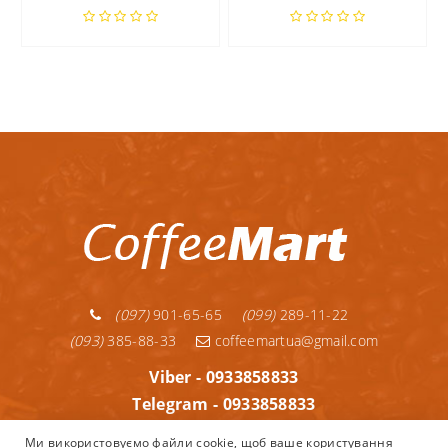
(097)
901-65-65
(099)
289-11-22
(093)
385-88-33
coffeemartua@gmail.com
Viber - 0933858833
Telegram - 0933858833
Telegram - 0992891122
Ми використовуємо файли cookie, щоб ваше користування