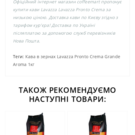
Офіційний інтернет магазин coffeemart пропонує
купити кави Lavazza Lavazza Pronto Crema за
низькою ціною. Доставка кави по Києву згідно з
тарифом кур'єра! Доставка по Україні
післяплатою за допомогою служб перевізників
Нова Пошта.
Теги:
Кава в зернах Lavazza Pronto Crema Grande
Aroma 1кг
ТАКОЖ РЕКОМЕНДУЄМО
НАСТУПНІ ТОВАРИ: