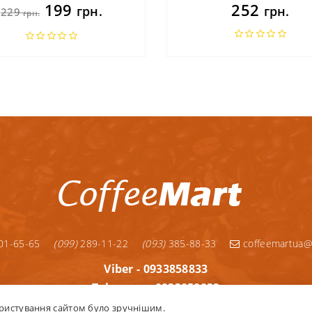
199
252
грн.
грн.
229
грн.
01-65-65
(099)
289-11-22
(093)
385-88-33
coffeemartua@
Viber - 0933858833
Telegram - 0933858833
Telegram - 0992891122
ристування сайтом було зручнішим.