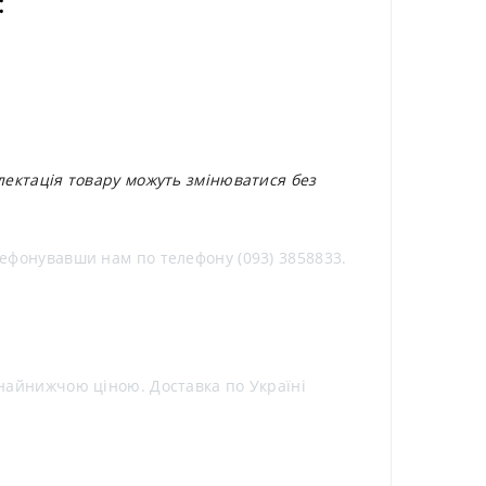
:
плектація товару можуть змінюватися без
елефонувавши нам по телефону (093) 3858833.
з найнижчою ціною. Доставка по Україні