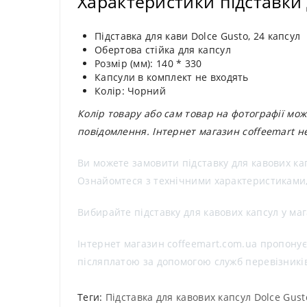
Характеристики підставки 
Підставка для кави Dolce Gusto, 24 капсул
Обертова стійка для капсул
Розмір (мм): 140 * 330
Капсули в комплект не входять
Колір: Чорний
Колір товару або сам товар на фотографії мож
повідомлення. Інтернет магазин coffeemart не
Ви можете замовити підставку для кавових кап
Ознайомтеся з технічними характеристиками, 
Вибирайте підставку для кавових капсул у маг
Інтернет магазин coffeemart.com.ua пропонує 
післяплатою за допомогою служб перевізникі
Теги:
Підставка для кавових капсул Dolce Gusto