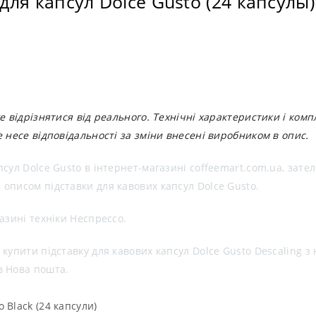
для капсул Dolce Gusto (24 капсулы)
е відрізнятися від реального. Технічні характеристики і ком
 несе відповідальності за зміни внесені виробником в опис.
сул Dolce Gusto в інтернет-магазині coffeemart.com.ua, зат
описом підставки для кавових капсул Dolce Gusto.
азині техніки Неспрессо.
купити підставку для кавових капсул Dolce Gusto Descaling 
в Нова пошта.
 Black (24 капсули)