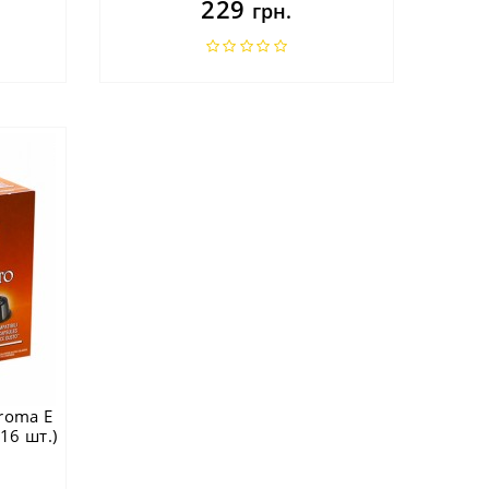
229
грн.
Aroma E
(16 шт.)