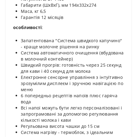
Габарити (ШхВхГ), мм 194x332x274
Маса, кг 6,5
Гарантія 12 місяців
особливості
:
Запатентована "Система швидкого капучино"
- краще молочне рішення на ринку
Система автоматичного очищення (вбудована
в молочний контейнер)
Швидкий прогрів: готовність через 25 секунд
для кави і 40 секунд для молока
Електронне сенсорне управління з інтуїтивно
зрозумілим дисплеєм і зручною навігацією по
меню
6 попередньо рецептів напоїв плюс гаряча
вода
Всі напої можуть бути легко персоналізовані і
запрограмовані за допомогою регулювання
кількості молока і кави
Регульована висота чашки до 15 см
Система нагріву - термоблок, з ідеальним