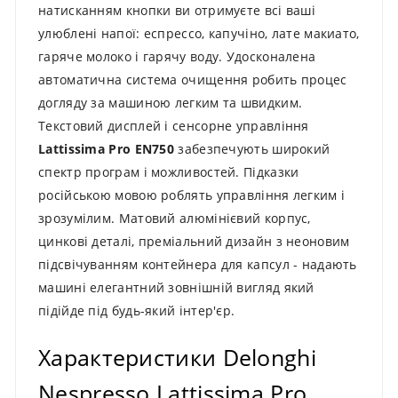
натисканням кнопки ви отримуєте всі ваші
улюблені напої: еспрессо, капучіно, лате макиато,
гаряче молоко і гарячу воду. Удосконалена
автоматична система очищення робить процес
догляду за машиною легким та швидким.
Текстовий дисплей і сенсорне управління
Lattissima Pro EN750
забезпечують широкий
спектр програм і можливостей. Підказки
російською мовою роблять управління легким і
зрозумілим. Матовий алюмінієвий корпус,
цинкові деталі, преміальний дизайн з неоновим
підсвічуванням контейнера для капсул - надають
машині елегантний зовнішній вигляд який
підійде під будь-який інтер'єр.
Характеристики Delonghi
Nespresso Lattissima Pro