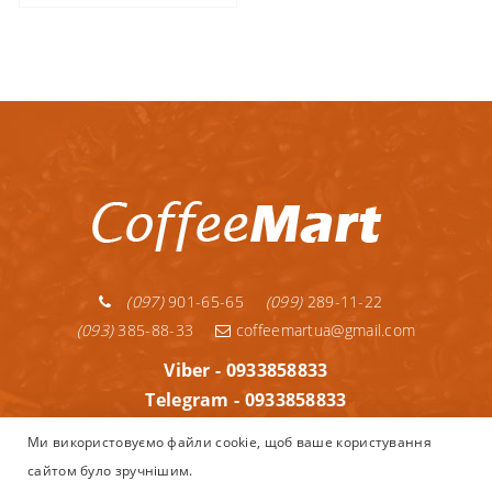
(097)
901-65-65
(099)
289-11-22
(093)
385-88-33
coffeemartua@gmail.com
Viber - 0933858833
Telegram - 0933858833
Telegram - 0992891122
Ми використовуємо файли cookie, щоб ваше користування
WhatsApp - 0933858833
сайтом було зручнішим.