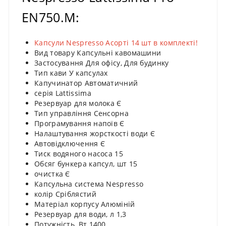
EN750.M:
Капсули Nespresso Асорті 14 шт в комплекті!
Вид товару Капсульні кавомашини
Застосування Для офісу, Для будинку
Тип кави У капсулах
Капучинатор Автоматичний
серія Lattissima
Резервуар для молока Є
Тип управління Сенсорна
Програмування напоїв Є
Налаштування жорсткості води Є
Автовідключення Є
Тиск водяного насоса 15
Обсяг бункера капсул, шт 15
очистка Є
Капсульна система Nespresso
колір Сріблястий
Матеріал корпусу Алюміній
Резервуар для води, л 1,3
Потужність, Вт 1400