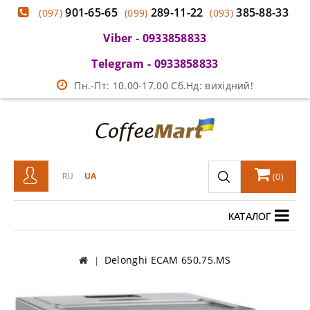
901-65-65
289-11-22
385-88-33
(097)
(099)
(093)
Viber - 0933858833
Telegram - 0933858833
Пн.-Пт: 10.00-17.00 Сб.Нд: вихідний!
RU
UA
(
0
)
КАТАЛОГ
Delonghi ECAM 650.75.MS