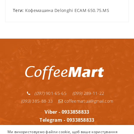
Теги:
Кофемашина Delonghi ECAM 650.75.MS
(097)
901-65-65
(099)
289-11-22
(093)
385-88-33
coffeemartua@gmail.com
Viber - 0933858833
Telegram - 0933858833
Telegram - 0992891122
Ми використовуємо файли cookie, щоб ваше користування