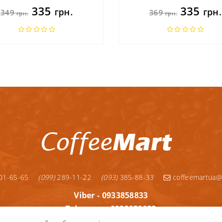
335
335
грн.
грн.
349
369
грн.
грн.
01-65-65
(099)
289-11-22
(093)
385-88-33
coffeemartua@
Viber - 0933858833
Telegram - 0933858833