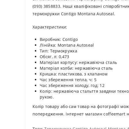
(093) 3858833. Наші кваліфіковані співробіт
термокружки Contigo Montana Autoseal.
Характеристики:
Виробник: Contigo
Лінійка: Montana Autoseal
Тип: Термокружка
Обсяг, л: 0,473
Матеріал корпусу: нержавіюча сталь
Матеріал колби: нержавіюча сталь
Кришка: пластикова, з клапаном
Час збереження тепла, ч: 5
Час збереження холоду, год: 12
Колір: нержавіюча стальття завдяки техно
рукою.
Колір товару або сам товар на фотографії мож
попередження. Інтернет магазин coffeemart н
Теги:
Термокружка Contigo Autoseal Montana 47