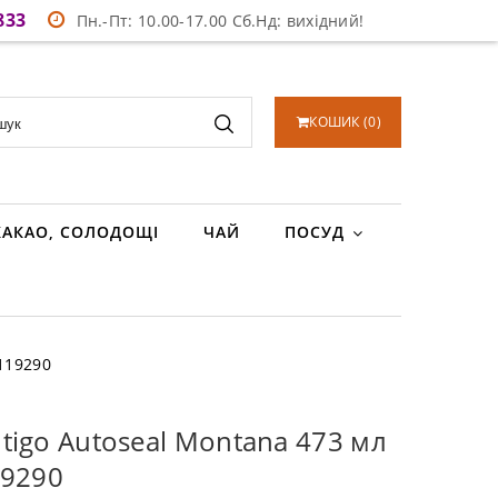
833
Пн.-Пт: 10.00-17.00 Сб.Нд: вихідний!
КОШИК
(
0
)
КАКАО, СОЛОДОЩІ
ЧАЙ
ПОСУД
1119290
igo Autoseal Montana 473 мл
19290