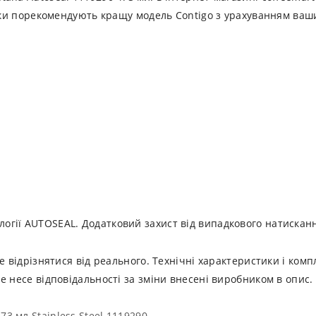
ники порекомендують кращу модель Contigo з урахуванням ваш
логії AUTOSEAL. Додатковий захист від випадкового натискан
е відрізнятися від реального. Технічні характеристики і ком
е несе відповідальності за зміни внесені виробником в опис.
3 мл Stainless Steel 1119290