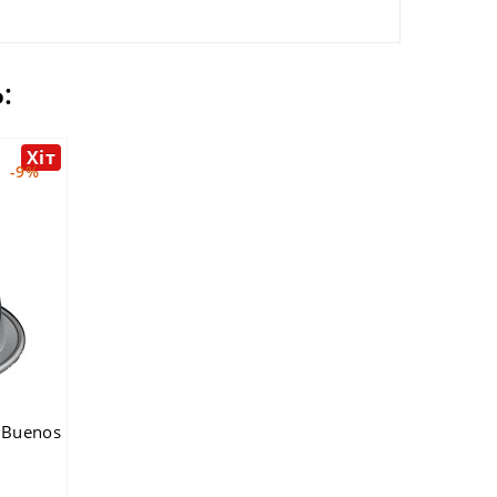
:
Хіт
-9%
 Buenos