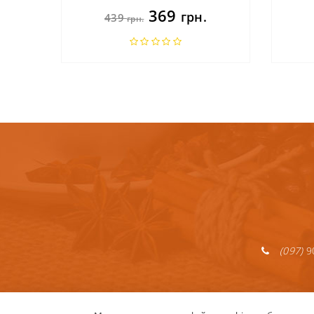
369
грн.
439
грн.
(097)
9