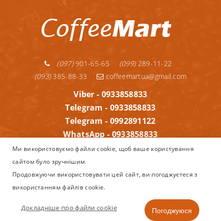
(097)
901-65-65
(099)
289-11-22
(093)
385-88-33
coffeemartua@gmail.com
Viber - 0933858833
Telegram - 0933858833
Telegram - 0992891122
WhatsApp - 0933858833
Інформація
Ми використовуємо файли cookie, щоб ваше користування
сайтом було зручнішим.
Copyright © 2013–2025
Coffeemart.com.ua - інтернет магазин
Продовжуючи використовувати цей сайт, ви погоджуєтеся з
Nespresso, капсульної та зернової кави, кавоварок і аксесуарів
використанням файлів cookie.
в Україні.
Докладніше про файли cookie
Погоджуюся