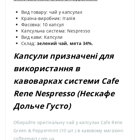
Вид товару: чай у капсулах
Країна-виробник: Італія
Фасовка: 10 капсул
Капсульна система: Nespresso
Вид кави: Капсули
Склад:
зелений чай, мята 34%.
Капсули призначені для
використання в
кавоварках системи Cafe
Rene Nespresso (Нескафе
Дольче Густо)
Обирайте оригінальну чай у капсулах Cafe Rene
Green & Peppermint (10 шт.) в кавовому магазині
coffeemart.com.ua