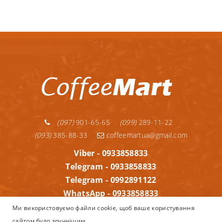
(097)
901-65-65
(099)
289-11-22
(093)
385-88-33
coffeemartua@gmail.com
Viber - 0933858833
Telegram - 0933858833
Telegram - 0992891122
WhatsApp - 0933858833
Інформація
Ми використовуємо файли cookie, щоб ваше користування
сайтом було зручнішим.