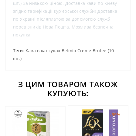
шт.) За низькою ціною. Доставка кави по Києву
згідно тарифікації кур'єрської служби! Доставка
по Україні післяплатою за допомогою служб
перевізників Нова Пошта. Можлива безпечна
покупка!
Теги:
Кава в капсулах Belmio Creme Brulee (10
шт.)
З ЦИМ ТОВАРОМ ТАКОЖ
КУПУЮТЬ:
-39%