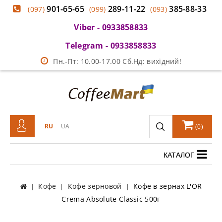
901-65-65
289-11-22
385-88-33
(097)
(099)
(093)
Viber - 0933858833
Telegram - 0933858833
Пн.-Пт: 10.00-17.00 Сб.Нд: вихідний!
RU
UA
(
0
)
КАТАЛОГ
Кофе
Кофе зерновой
Кофе в зернах L'OR
Crema Absolute Classic 500г