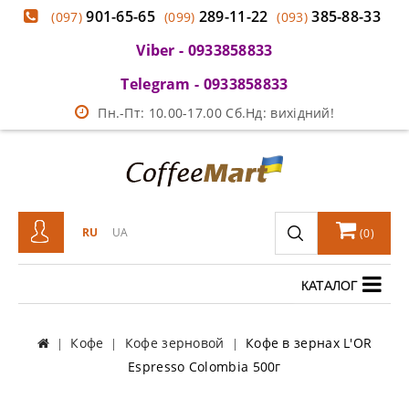
901-65-65
289-11-22
385-88-33
(097)
(099)
(093)
Viber - 0933858833
Telegram - 0933858833
Пн.-Пт: 10.00-17.00 Сб.Нд: вихідний!
RU
UA
(
0
)
КАТАЛОГ
Кофе
Кофе зерновой
Кофе в зернах L'OR
Espresso Colombia 500г