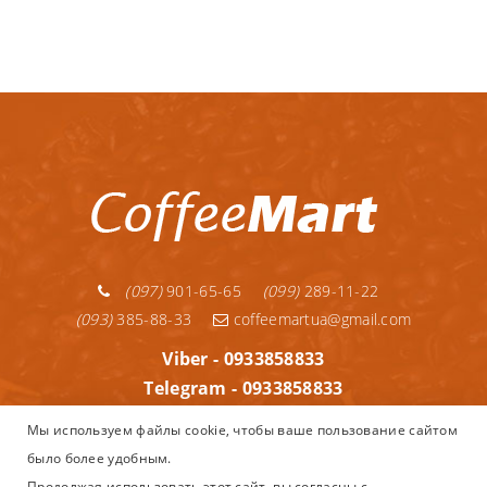
(097)
901-65-65
(099)
289-11-22
(093)
385-88-33
coffeemartua@gmail.com
Viber - 0933858833
Telegram - 0933858833
Telegram - 0992891122
Мы используем файлы cookie, чтобы ваше пользование сайтом
WhatsApp - 0933858833
было более удобным.
Информация
Продолжая использовать этот сайт, вы согласны с