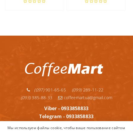
(097)
901-65-65
(099)
289-11-22
(093)
385-88-33
coffeemartua@gmail.com
Viber - 0933858833
Telegram - 0933858833
Telegram - 0992891122
Мы используем файлы cookie, чтобы ваше пользование сайтом
WhatsApp - 0933858833