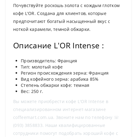
Почувствуйте роскошь золота с кождым глотком
кофе L'OR. Создана для клиентов, которые
предпочитают богатый насыщенный вкус с
ноткой карамели, темной обжарки.
Описание L'OR Intense :
Производитель: Франция
Тип: молотый кофе
Регион происхождения зерна: Франция
Вид кофейного зерна: арабика 85%
Степень обжарки кофе: темная
Вес: 250 г.
Вы можете приобрести кофе L'OR Intense в
специализированном интернет-магазине
coffeemart.com.ua. Звоните нам по телефону ☏
(093) 3858833. Наши квалифицированные
сотрудники помогут подобрать хороший кофе с