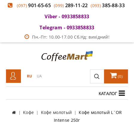
901-65-65
289-11-22
385-88-33
(097)
(099)
(093)
Viber - 0933858833
Telegram - 0933858833
Пн.-Пт: 10.00-17.00 Сб.Нд: вихідний!
RU
UA
(
0
)
КАТАЛОГ
Кофе
Кофе молотый
Кофе молотый L`OR
Intense 250г