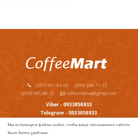
(097)
901-65-65
(099)
289-11-22
(093)
385-88-33
coffeemartua@gmail.com
Viber - 0933858833
Telegram - 0933858833
Telegram - 0992891122
Мы используем файлы cookie, чтобы ваше пользование сайтом
WhatsApp - 0933858833
было более удобным.