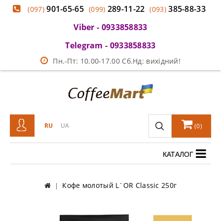
901-65-65
289-11-22
385-88-33
(097)
(099)
(093)
Viber - 0933858833
Telegram - 0933858833
Пн.-Пт: 10.00-17.00 Сб.Нд: вихідний!
RU
UA
(
0
)
КАТАЛОГ
Кофе молотый L`OR Classic 250г