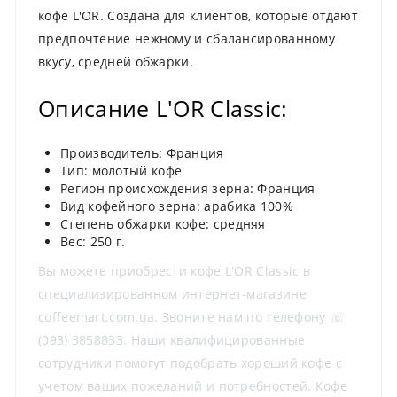
кофе L'OR. Создана для клиентов, которые отдают
предпочтение нежному и сбалансированному
вкусу, средней обжарки.
Описание L'OR Classic:
Производитель: Франция
Тип: молотый кофе
Регион происхождения зерна: Франция
Вид кофейного зерна: арабика 100%
Степень обжарки кофе: средняя
Вес: 250 г.
Вы можете приобрести кофе L'OR Classic в
специализированном интернет-магазине
coffeemart.com.ua. Звоните нам по телефону ☏
(093) 3858833. Наши квалифицированные
сотрудники помогут подобрать хороший кофе с
учетом ваших пожеланий и потребностей. Кофе