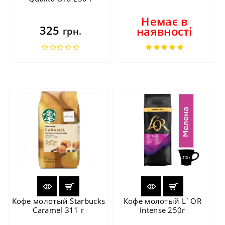
Немає в
325
наявності
грн.
Кофе молотый Starbucks
Кофе молотый L`OR
Caramel 311 г
Intense 250г