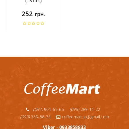
(16 шт.)
252
грн.
(097)
901-65-65
(099)
289-11-22
(093)
385-88-33
coffeemartua@gmail.com
Viber - 0933858833