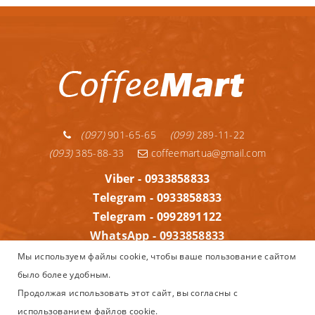
(097)
901-65-65
(099)
289-11-22
(093)
385-88-33
coffeemartua@gmail.com
Viber - 0933858833
Telegram - 0933858833
Telegram - 0992891122
WhatsApp - 0933858833
Информация
Мы используем файлы cookie, чтобы ваше пользование сайтом
было более удобным.
Copyright © 2013–2025
Coffeemart.com.ua - интернет магазин
Продолжая использовать этот сайт, вы согласны с
Nespresso, капсульного и зернового кофе, кофеварок и
использованием файлов cookie.