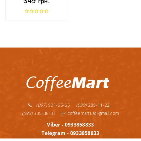
349
грн.
(097)
901-65-65
(099)
289-11-22
(093)
385-88-33
coffeemartua@gmail.com
Viber - 0933858833
Telegram - 0933858833