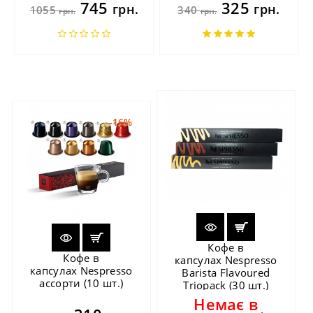
745
325
грн.
грн.
1055
340
грн.
грн.
-16%
Кофе в
Кофе в
капсулах Nespresso
капсулах Nespresso
Barista Flavoured
ассорти (10 шт.)
Triopack (30 шт.)
Немає в