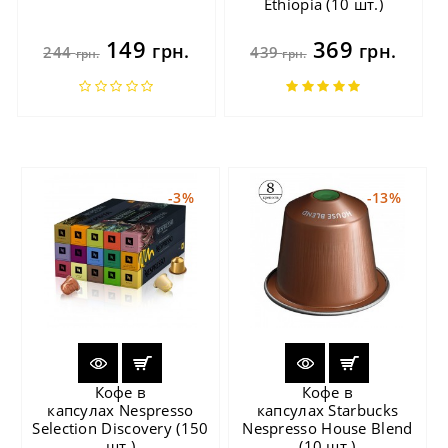
Ethiopia (10 шт.)
149
369
грн.
грн.
244
439
грн.
грн.
-3%
-13%
Кофе в
Кофе в
капсулах Nespresso
капсулах Starbucks
Selection Discovery (150
Nespresso House Blend
шт.)
(10 шт.)