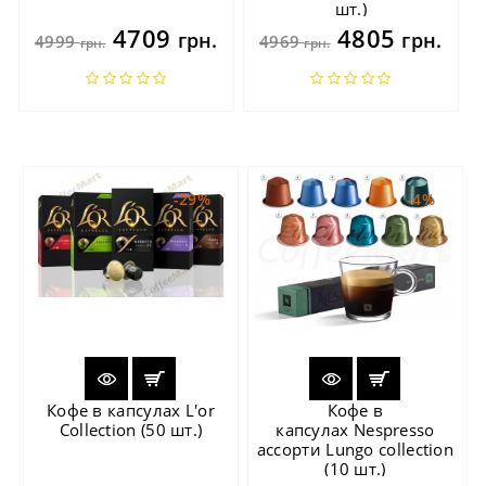
шт.)
4709
4805
грн.
грн.
4999
4969
грн.
грн.
-29%
-4%
Кофе в капсулах L'or
Кофе в
Collection (50 шт.)
капсулах Nespresso
ассорти Lungo collection
(10 шт.)