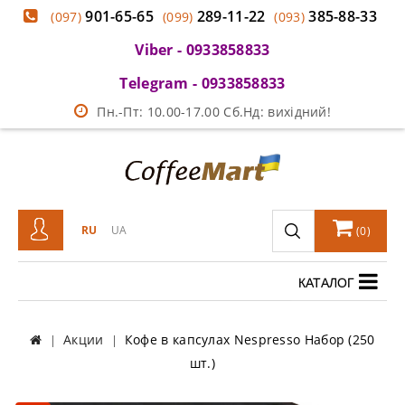
901-65-65
289-11-22
385-88-33
(097)
(099)
(093)
Viber - 0933858833
Telegram - 0933858833
Пн.-Пт: 10.00-17.00 Сб.Нд: вихідний!
RU
UA
(
0
)
КАТАЛОГ
Акции
Кофе в капсулах Nespresso Набор (250
шт.)