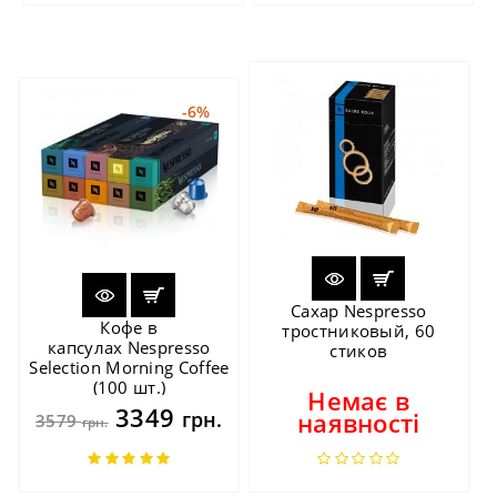
-6%
Сахар Nespresso
Кофе в
тростниковый, 60
капсулах Nespresso
стиков
Selection Morning Coffee
(100 шт.)
Немає в
3349
грн.
наявності
3579
грн.