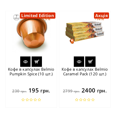
Limited Edition
Акція
-15%
-14%
Кофе в капсулах Belmio
Кофе в капсулах Belmio
Pumpkin Spice (10 шт.)
Caramel Pack (120 шт.)
195
2400
грн.
грн.
230
2799
грн.
грн.