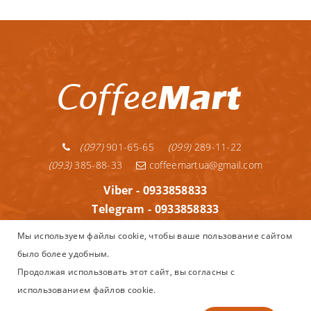
(097)
901-65-65
(099)
289-11-22
(093)
385-88-33
coffeemartua@gmail.com
Viber - 0933858833
Telegram - 0933858833
Telegram - 0992891122
Мы используем файлы cookie, чтобы ваше пользование сайтом
WhatsApp - 0933858833
было более удобным.
Информация
Продолжая использовать этот сайт, вы согласны с
использованием файлов cookie.
Copyright © 2013–2025
Coffeemart.com.ua - интернет магазин
Nespresso, капсульного и зернового кофе, кофеварок и