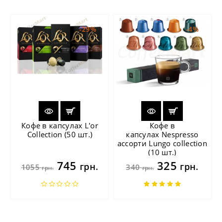
-29%
-4%
Кофе в капсулах L'or
Кофе в
Collection (50 шт.)
капсулах Nespresso
ассорти Lungo collection
(10 шт.)
745
325
грн.
грн.
1055
340
грн.
грн.