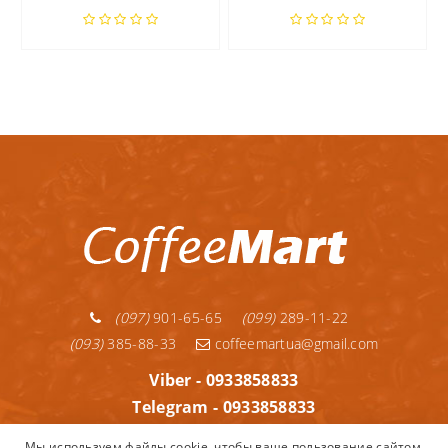
(097)
901-65-65
(099)
289-11-22
(093)
385-88-33
coffeemartua@gmail.com
Viber - 0933858833
Telegram - 0933858833
Telegram - 0992891122
Мы используем файлы cookie, чтобы ваше пользование сайтом