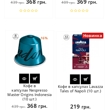
368
369
грн.
грн.
439
409
грн.
грн.
Новинка
-16%
Кофе в
Кофе в капсулах Lavazza
капсулах Nespresso
Tales of Napoli (10 шт.)
Master Origins Indonesia
(10 шт.)
368
219
грн.
439
грн.
грн.