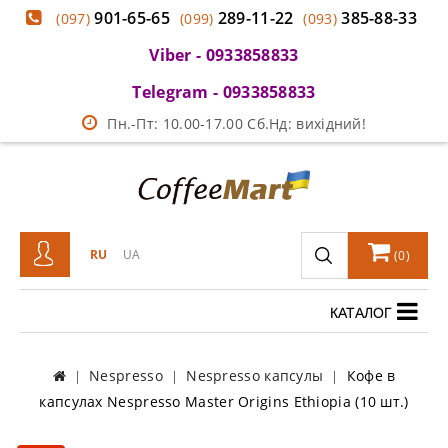
901-65-65
289-11-22
385-88-33
(097)
(099)
(093)
Viber - 0933858833
Telegram - 0933858833
Пн.-Пт: 10.00-17.00 Сб.Нд: вихідний!
RU
UA
(
0
)
КАТАЛОГ
Nespresso
Nespresso капсулы
Кофе в
капсулах Nespresso Master Origins Ethiopia (10 шт.)