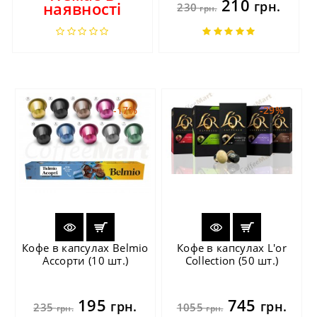
210
наявності
грн.
230
грн.
-17%
-29%
Кофе в капсулах Belmio
Кофе в капсулах L'or
Ассорти (10 шт.)
Collection (50 шт.)
195
745
грн.
грн.
235
1055
грн.
грн.