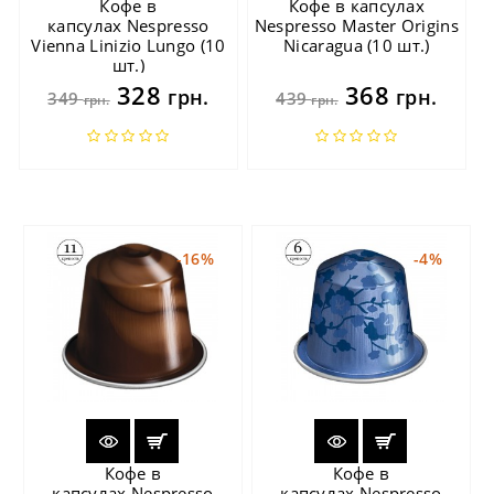
Кофе в
Кофе в капсулах
капсулах Nespresso
Nespresso Master Origins
Vienna Linizio Lungo (10
Nicaragua (10 шт.)
шт.)
328
368
грн.
грн.
349
439
грн.
грн.
-16%
-4%
Кофе в
Кофе в
капсулах Nespresso
капсулах Nespresso