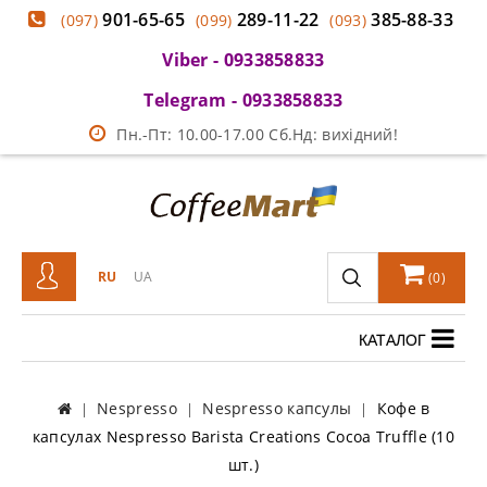
901-65-65
289-11-22
385-88-33
(097)
(099)
(093)
Viber - 0933858833
Telegram - 0933858833
Пн.-Пт: 10.00-17.00 Сб.Нд: вихідний!
RU
UA
(
0
)
КАТАЛОГ
Nespresso
Nespresso капсулы
Кофе в
капсулах Nespresso Barista Creations Cocoa Truffle (10
шт.)