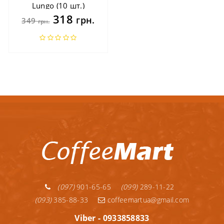
Lungo (10 шт.)
318
грн.
349
грн.
(097)
901-65-65
(099)
289-11-22
(093)
385-88-33
coffeemartua@gmail.com
Viber - 0933858833