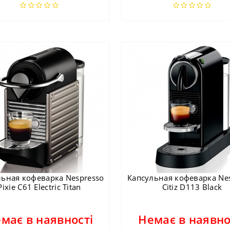
льная кофеварка Nespresso
Капсульная кофеварка Ne
Pixie C61 Electric Titan
Citiz D113 Black
має в наявності
Немає в наявно