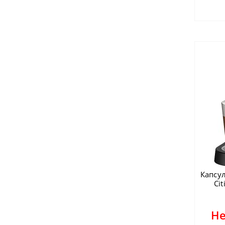
Капсу
Ci
Не