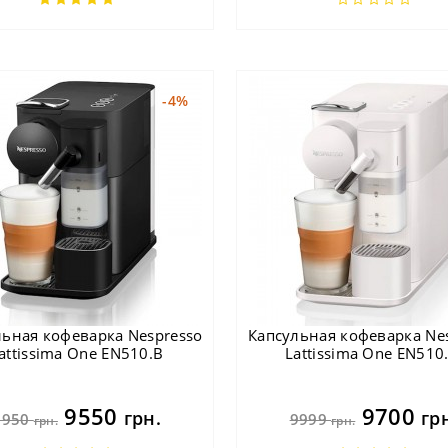
-4%
льная кофеварка Nespresso
Капсульная кофеварка Ne
attissima One EN510.B
Lattissima One EN510
9550
9700
грн.
гр
9950
9999
грн.
грн.