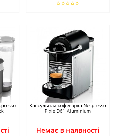
spresso
Капсульная кофеварка Nespresso
ck
Pixie D61 Aluminium
сті
Немає в наявності