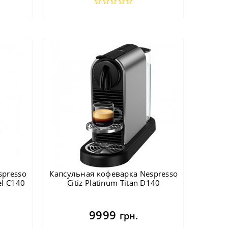
spresso
Капсульная кофеварка Nespresso
el C140
Citiz Platinum Titan D140
9999
грн.