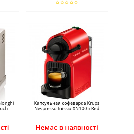
longhi
Капсульная кофеварка Krups
ouch
Nespresso Inissia XN1005 Red
сті
Немає в наявності