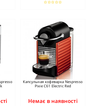
spresso
Капсульная кофеварка Nespresso
ck
Pixie C61 Electric Red
сті
Немає в наявності