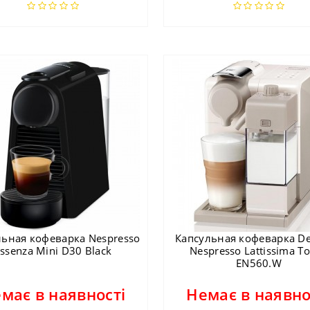
льная кофеварка Nespresso
Капсульная кофеварка De
ssenza Mini D30 Black
Nespresso Lattissima T
EN560.W
має в наявності
Немає в наявно