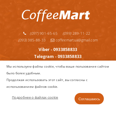
(097)
901-65-65
(099)
289-11-22
(093)
385-88-33
coffeemartua@gmail.com
Viber - 0933858833
Telegram - 0933858833
Telegram - 0992891122
Мы используем файлы cookie, чтобы ваше пользование сайтом
WhatsApp - 0933858833
было более удобным.
Информация
Продолжая использовать этот сайт, вы согласны с
использованием файлов cookie.
Copyright © 2013–2025
Coffeemart.com.ua - интернет магазин
Nespresso, капсульного и зернового кофе, кофеварок и
Подробнее о файлах cookie
Соглашаюсь
аксессуаров в Украине.