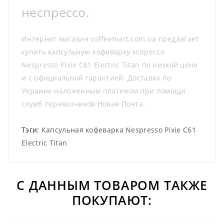
неспрессо.
Интернет магазин coffeemart.com.ua предлагает
купить капсульную кофеварку эспрессо
Nespresso Pixie C61 Electric Titan по низкой цене
и с официальной гарантией. Доставка по
Украине наложенным платежом при помощи
служб перевозчиков Новая Почта.
Тэги:
Капсульная кофеварка Nespresso Pixie C61
Electric Titan
С ДАННЫМ ТОВАРОМ ТАКЖЕ
ПОКУПАЮТ: