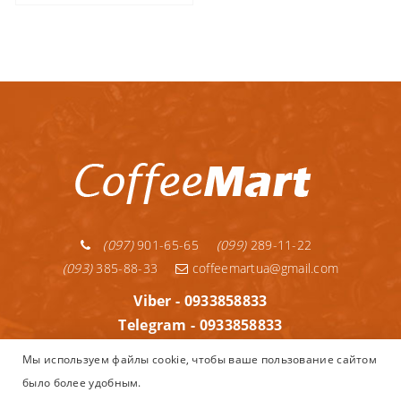
(097)
901-65-65
(099)
289-11-22
(093)
385-88-33
coffeemartua@gmail.com
Viber - 0933858833
Telegram - 0933858833
Telegram - 0992891122
Мы используем файлы cookie, чтобы ваше пользование сайтом
WhatsApp - 0933858833
было более удобным.