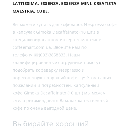
LATTISSIMA, ESSENZA, ESSENZA MINI, CREATISTA,
MAESTRIA, CUBE.
Вы можете купить для кофеварок Nespresso кофе
в капсулах Gimoka Decaffeinato (10 шт.) в
специализированном интернет-магазине
coffeemart.com.ua. Звоните нам по
телефону ☏(093)3858833. Наши
квалифицированные сотрудники помогут
подобрать кофеварку Nespresso и
порекомендуют хороший кофе с учётом ваших
пожеланий и потребностей. Капсульный
кофе Gimoka Decaffeinato (10 шт.) мы можем
смело рекомендовать Вам, как качественный
кофе по очень выгодной цене.
Выбирайте хороший