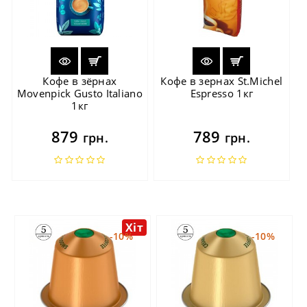
Кофе в зёрнах
Кофе в зернах St.Michel
Movenpick Gusto Italiano
Espresso 1кг
1кг
879
789
грн.
грн.
Хіт
-10%
-10%