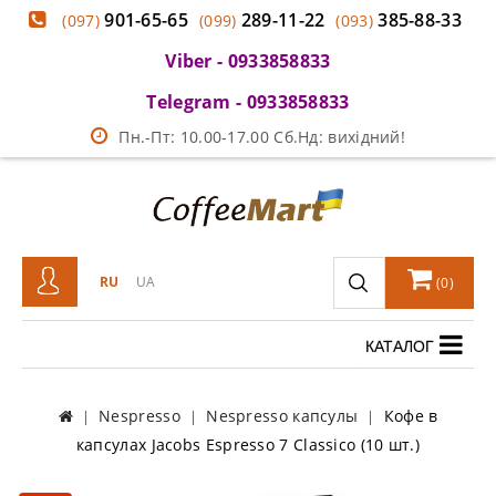
901-65-65
289-11-22
385-88-33
(097)
(099)
(093)
Viber - 0933858833
Telegram - 0933858833
Пн.-Пт: 10.00-17.00 Сб.Нд: вихідний!
RU
UA
(
0
)
КАТАЛОГ
Nespresso
Nespresso капсулы
Кофе в
капсулах Jacobs Espresso 7 Classico (10 шт.)