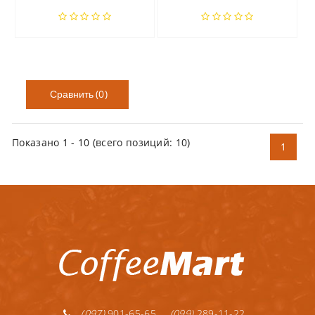
(0)
Сравнить
Показано
1
-
10
(всего позиций:
10
)
1
(097)
901-65-65
(099)
289-11-22