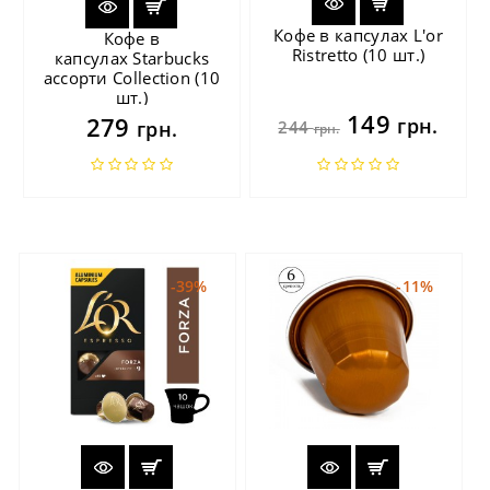
Кофе в капсулах L'or
Кофе в
Ristretto (10 шт.)
капсулах Starbucks
ассорти Collection (10
шт.)
149
279
грн.
грн.
244
грн.
-39%
-11%