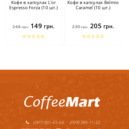
Кофе в капсулах L'or
Кофе в капсулах Belmio
Espresso Forza (10 шт.)
Caramel (10 шт.)
149
205
грн.
грн.
244
230
грн.
грн.
(097)
901-65-65
(099)
289-11-22