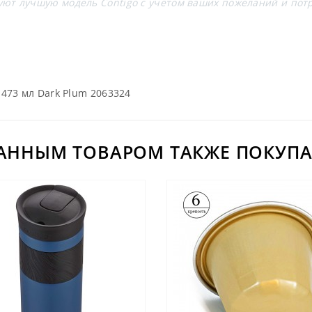
т лучшую модель Contigo с учётом ваших пожеланий и потр
 473 мл Dark Plum 2063324
ДАННЫМ ТОВАРОМ ТАКЖЕ ПОКУПА