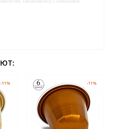
ебностей. Ознакомьтесь с описанием
ЮТ:
-11%
-11%