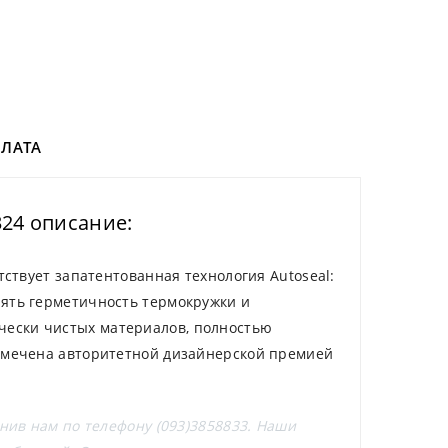
ЛАТА
324 описание:
тствует запатентованная технология Autoseal:
нять герметичность термокружки и
чески чистых материалов, полностью
 отмечена авторитетной дизайнерской премией
онив нам по телефону (093)3858833. Наши