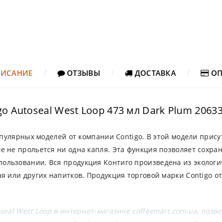
ИСАНИЕ
ОТЗЫВЫ
ДОСТАВКА
ОП
 Autoseal West Loop 473 мл Dark Plum 2063
популярных моделей от компании Contigo. В этой модели прису
е не прольется ни одна капля. Эта функция позволяет сохра
ользовании. Вся продукция Контиго произведена из экологи
ая или других напитков. Продукция торговой марки Contigo
seal West Loop в интернет-магазине coffeemart.com.ua, позв