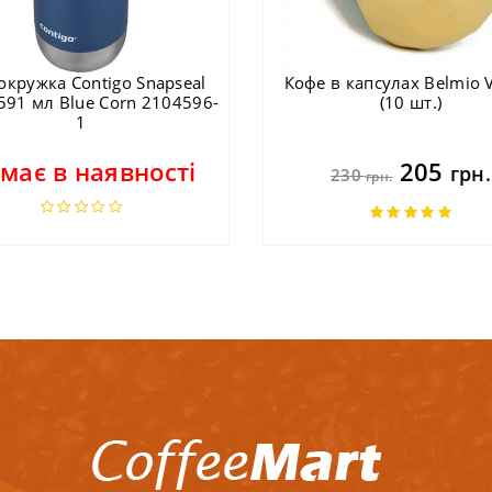
окружка Contigo Snapseal
Кофе в капсулах Belmio V
591 мл Blue Corn 2104596-
(10 шт.)
1
має в наявності
205
грн.
230
грн.