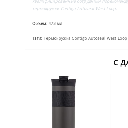
квалифицированные сотрудники порекомендую
термокружки Contigo Autoseal West Loop.
Объем:
473 мл
Тэги:
Термокружка Contigo Autoseal West Loop
С 