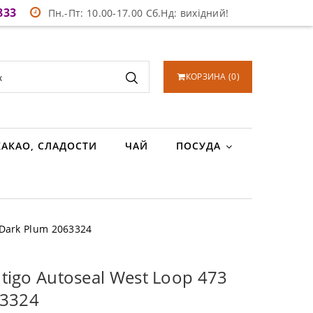
833
Пн.-Пт: 10.00-17.00 Сб.Нд: вихідний!
КОРЗИНА
(
0
)
КАКАО, СЛАДОСТИ
ЧАЙ
ПОСУДА
 Dark Plum 2063324
igo Autoseal West Loop 473
63324