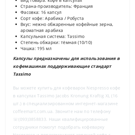
Вид товара: кофе в капсулах
Страна-производитель: Франция
Фасовка: 16 капсул
Сорт кофе: Арабика / Робуста
Вкус: нежно обжаренные кофейные зерна,
ароматная арабика
Капсульная система: Tassimo
Степень обжарки: тёмная (10/10)
Чашка: 195 мл
Капсулы предназначены для использования в
кофемашинах поддерживающие стандарт
Tassimo
Вы можете купить для кофеварок Nespresso кофе
в капсулах Tassimo Jacobs Kronung Kraftig XL (16
шт.) в специализированном интернет-магазине
coffeemart.com.ua. Звоните нам по телефону
☏(093)3858833. Наши квалифицированные
сотрудники помогут подобрать кофеварку
Nespresso и порекомендуют хороший кофе с