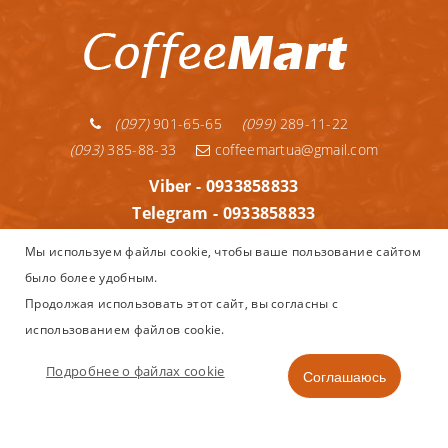
(097)
901-65-65
(099)
289-11-22
(093)
385-88-33
coffeemartua@gmail.com
Viber - 0933858833
Telegram - 0933858833
Telegram - 0992891122
Мы используем файлы cookie, чтобы ваше пользование сайтом
WhatsApp - 0933858833
было более удобным.
Информация
Продолжая использовать этот сайт, вы согласны с
использованием файлов cookie.
Copyright © 2013–2025
Coffeemart.com.ua - интернет магазин
Nespresso, капсульного и зернового кофе, кофеварок и
Подробнее о файлах cookie
Соглашаюсь
аксессуаров в Украине.