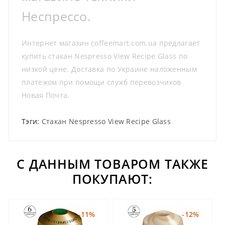
Неспрессо.
Интернет магазин coffeemart.com.ua предлагает
купить стакан Nespresso View Recipe Glass по
низкой цене. Доставка по Украине наложенным
платежом при помощи служб перевозчиков
Новая Почта.
Тэги:
Стакан Nespresso View Recipe Glass
С ДАННЫМ ТОВАРОМ ТАКЖЕ
ПОКУПАЮТ:
-11%
-12%