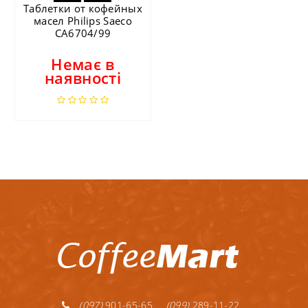
Таблетки от кофейных
масел Philips Saeco
CA6704/99
Немає в
наявності
(097)
901-65-65
(099)
289-11-22