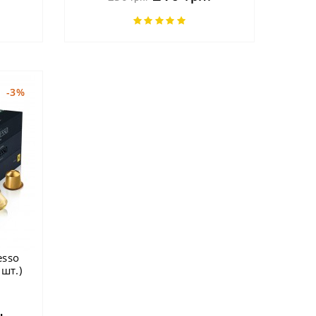
-3%
esso
 шт.)