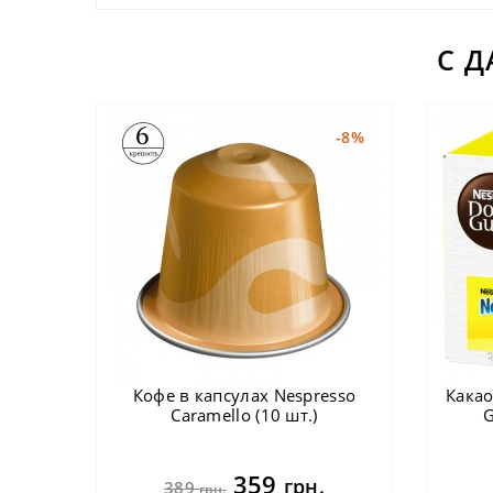
С 
-8%
Кофе в капсулах Nespresso
Какао
Caramello (10 шт.)
G
359
грн.
389
грн.