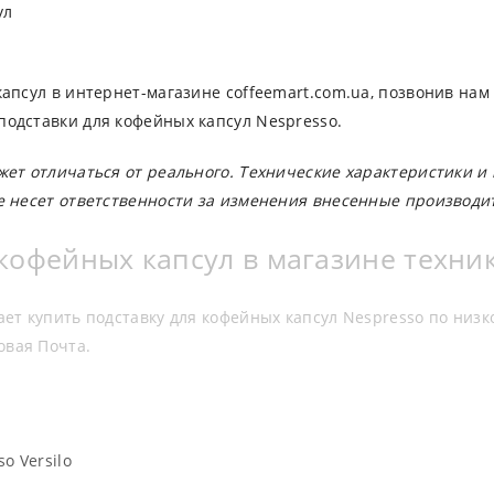
ул
апсул в интернет-магазине coffeemart.com.ua, позвонив нам 
одставки для кофейных капсул Nespresso.
жет отличаться от реального. Технические характеристики и
е несет ответственности за изменения внесенные производи
кофейных капсул в магазине техни
ает купить подставку для кофейных капсул Nespresso по низ
овая Почта.
o Versilo