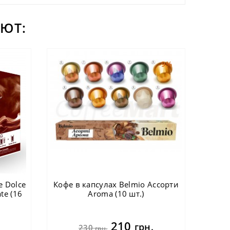
ЮТ:
-9%
e Dolce
Кофе в капсулах Belmio Ассорти
te (16
Aroma (10 шт.)
210
грн.
230
грн.