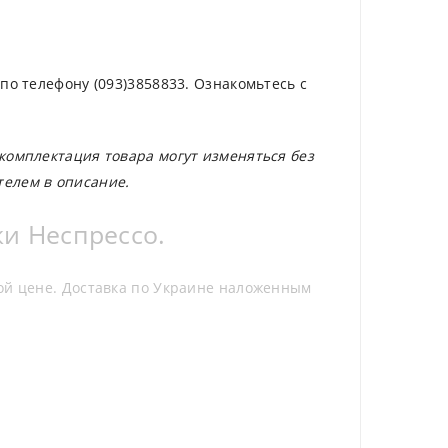
по телефону (093)3858833. Ознакомьтесь с
 комплектация товара могут изменяться без
телем в описание.
ки Неспрессо.
кой цене. Доставка по Украине наложенным