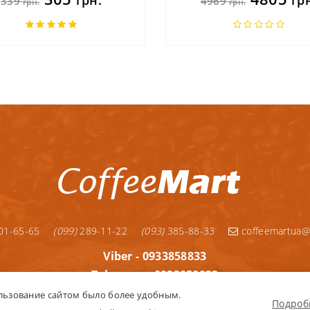
грн.
гр
339
4969
грн.
грн.
01-65-65
(099)
289-11-22
(093)
385-88-33
coffeemartua@
Viber - 0933858833
Telegram - 0933858833
Telegram - 0992891122
льзование сайтом было более удобным.
Подробн