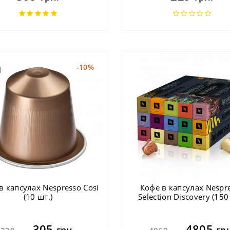
-10%
в капсулах Nespresso Cosi
Кофе в капсулах Nespr
(10 шт.)
Selection Discovery (150
305
4805